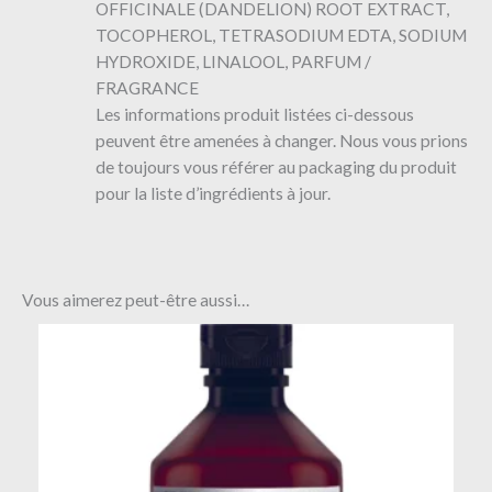
OFFICINALE (DANDELION) ROOT EXTRACT,
TOCOPHEROL, TETRASODIUM EDTA, SODIUM
HYDROXIDE, LINALOOL, PARFUM /
FRAGRANCE
Les informations produit listées ci-dessous
peuvent être amenées à changer. Nous vous prions
de toujours vous référer au packaging du produit
pour la liste d’ingrédients à jour.
Vous aimerez peut-être aussi…
Plage
Ce
de
produit
prix :
a
11.52€
à
plusieurs
24.80€
variations.
Les