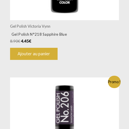
Gel Polish Victoria Vynn
Gel Polish N°218 Sapphire Blue
8.90
€
4.45
€
Ajouter au panier
Promo !