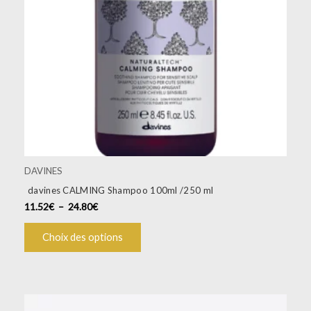
options
peuvent
être
choisies
sur
la
page
du
produit
DAVINES
davines CALMING Shampoo 100ml /250 ml
11.52
€
–
24.80
€
Choix des options