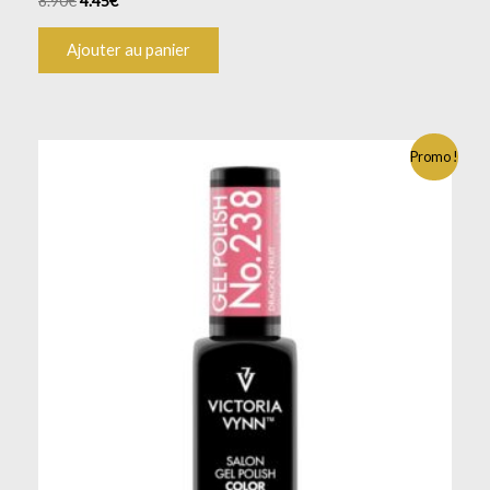
8.90
€
4.45
€
Ajouter au panier
Promo !