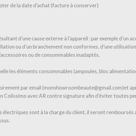
pter de la date d’achat (facture à conserver)
ltant d’une cause externe à l’appareil : par exemple d’un acc
allation ou d’un branchement non conformes, d’une utilisation 
’accessoires ou de consommables inadaptés.
uelle les éléments consommables (ampoules, bloc alimentati
atoirement par email (monshowroombeaute@gmail.com)et aprè
en Colissimo avec AR contre signature afin d’éviter toutes per
 électriques sont à la charge du client, il seront remboursés 
ssus.