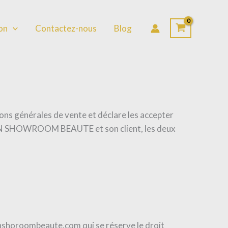
lon
Contactez-nous
Blog
ons générales de vente et déclare les accepter
e MON SHOWROOM BEAUTE et son client, les deux
onshoroombeaute.com qui se réserve le droit