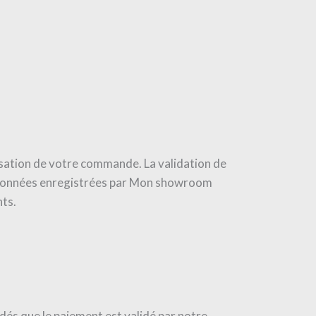
ssation de votre commande. La validation de
s données enregistrées par Mon showroom
nts.
dés que le paiement est validé par notre