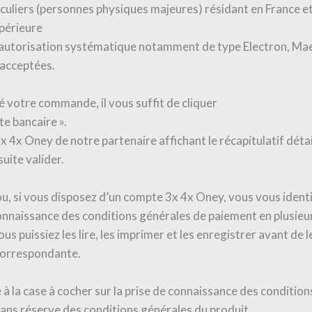
iculiers (personnes physiques majeures) résidant en France et 
périeure
à autorisation systématique notamment de type Electron, Maest
 acceptées.
é votre commande, il vous suffit de cliquer
te bancaire ».
 3x 4x Oney de notre partenaire affichant le récapitulatif dé
uite valider.
u, si vous disposez d’un compte 3x 4x Oney, vous vous ident
nnaissance des conditions générales de paiement en plusieur
s puissiez les lire, les imprimer et les enregistrer avant de l
 correspondante.
é à la case à cocher sur la prise de connaissance des condit
sans réserve des conditions générales du produit.