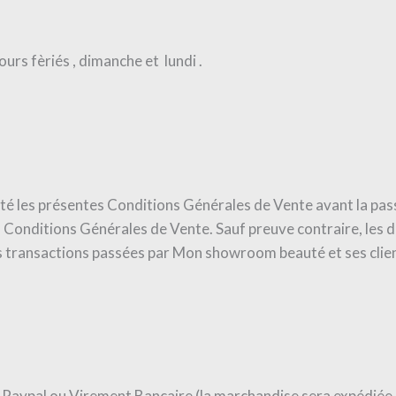
urs fèriés , dimanche et lundi .
pté les présentes Conditions Générales de Vente avant la pa
 Conditions Générales de Vente. Sauf preuve contraire, le
s transactions passées par Mon showroom beauté et ses clie
, Paypal ou Virement Bancaire (la marchandise sera expédiée 