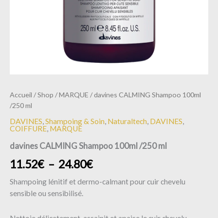
Accueil
/
Shop
/
MARQUE
/ davines CALMING Shampoo 100ml
/250 ml
DAVINES
,
Shampoing & Soin
,
Naturaltech
,
DAVINES
,
COIFFURE
,
MARQUE
davines CALMING Shampoo 100ml /250 ml
11.52
€
–
24.80
€
Shampoing lénitif et dermo-calmant pour cuir chevelu
sensible ou sensibilisé.
Nettoie délicatement, assainit et apaise le cuir chevelu