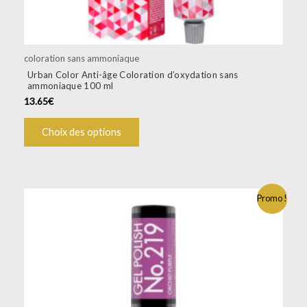
du
produit
coloration sans ammoniaque
Urban Color Anti-âge Coloration d’oxydation sans
ammoniaque 100 ml
13.65
€
Choix des options
Promo !