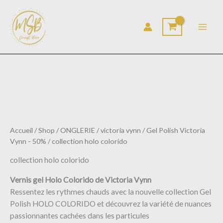
Trié
Aller
du
au
plus
récent
contenu
au
plus
ancien
Accueil
/
Shop
/
ONGLERIE
/
victoria vynn
/
Gel Polish Victoria
Vynn - 50%
/ collection holo colorido
collection holo colorido
Vernis gel Holo Colorido de Victoria Vynn
Ressentez les rythmes chauds avec la nouvelle collection Gel
Polish HOLO COLORIDO et découvrez la variété de nuances
passionnantes cachées dans les particules