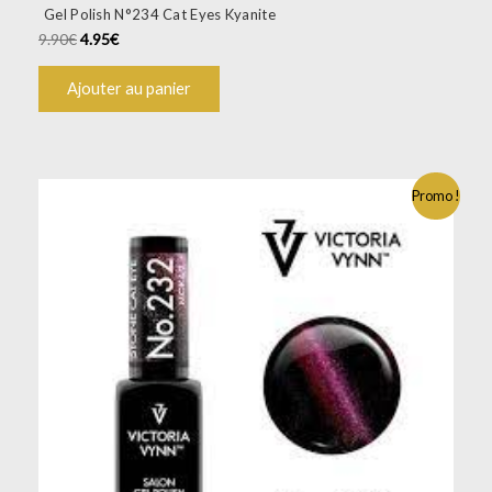
Gel Polish N°234 Cat Eyes Kyanite
9.90
€
4.95
€
Ajouter au panier
Promo !