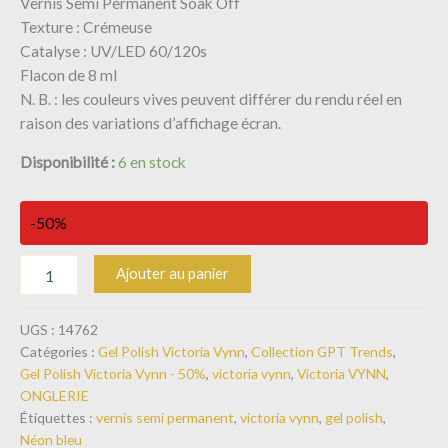
Vernis Semi Permanent Soak Off
Texture : Crémeuse
Catalyse : UV/LED 60/120s
Flacon de 8 ml
N. B. : les couleurs vives peuvent différer du rendu réel en
raison des variations d’affichage écran.
Disponibilité :
6 en stock
-50%
Ajouter au panier
UGS :
14762
Catégories :
Gel Polish Victoria Vynn
,
Collection GPT Trends
,
Gel Polish Victoria Vynn - 50%
,
victoria vynn
,
Victoria VYNN
,
ONGLERIE
Étiquettes :
vernis semi permanent
,
victoria vynn
,
gel polish
,
Néon bleu