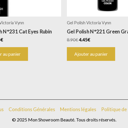
 Victoria Vynn
Gel Polish Victoria Vynn
sh N°231 Cat Eyes Rubin
Gel Polish N°221 Green Gr
5
€
8.90
€
4.45
€
r au panier
Ajouter au panier
us
Conditions Générales
Mentions légales
Politique de 
© 2025 Mon Showroom Beauté. Tous droits réservés.