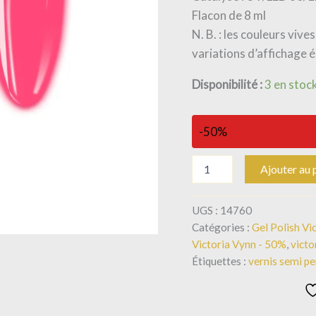
Flacon de 8 ml
N. B. : les couleurs viv
variations d’affichage é
Disponibilité :
3 en stoc
-50%
Ajouter au 
UGS :
14760
Catégories :
Gel Polish Vi
Victoria Vynn - 50%
,
victo
Étiquettes :
vernis semi p