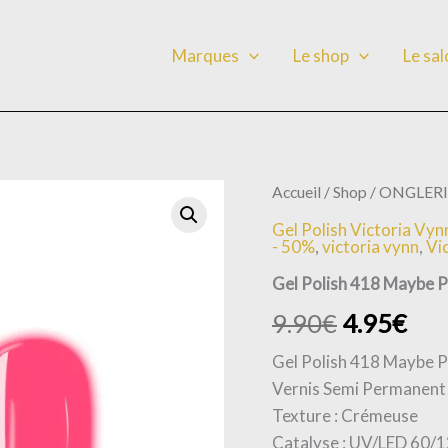
Marques
Le shop
Le sa
quantité
Accueil
/
Shop
/
ONGLERI
de
Gel Polish Victoria Vyn
Gel
- 50%
,
victoria vynn
,
Vi
Polish
418
Gel Polish 418 Maybe P
Maybe
Pink
9.90
€
4.95
€
Gel Polish 418 Maybe P
Vernis Semi Permanent
Texture : Crémeuse
Catalyse : UV/LED 60/