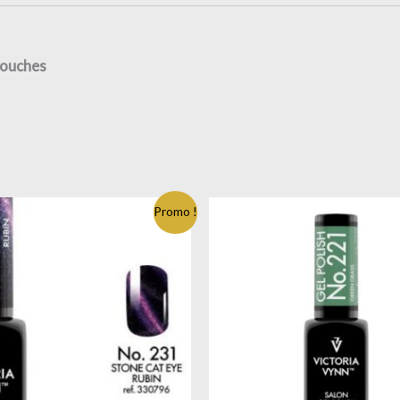
couches
Promo !