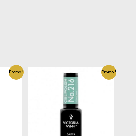
Promo !
Promo !