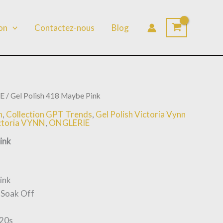
lon
Contactez-nous
Blog
E
/ Gel Polish 418 Maybe Pink
n
,
Collection GPT Trends
,
Gel Polish Victoria Vynn
ctoria VYNN
,
ONGLERIE
ink
ink
 Soak Off
120s