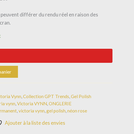
es peuvent différer du rendu réel en raison des
cran.
k
panier
ctoria Vynn
,
Collection GPT Trends
,
Gel Polish
ria vynn
,
Victoria VYNN
,
ONGLERIE
ermanent
,
victoria vynn
,
gel polish
,
néon rose
Ajouter à la liste des envies