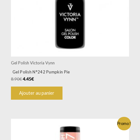
Gel Polish Victoria Vynn
Gel Polish N°242 Pumpkin Pie
8.90
€
4.45
€
Ajouter au panier
Promo !