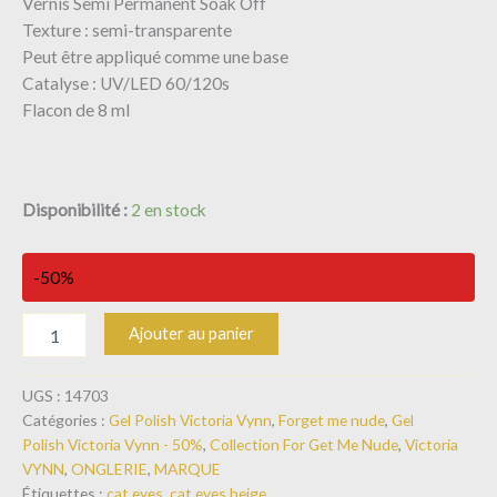
Vernis Semi Permanent Soak Off
Texture : semi-transparente
Peut être appliqué comme une base
Catalyse : UV/LED 60/120s
Flacon de 8 ml
Disponibilité :
2 en stock
-50%
Ajouter au panier
UGS :
14703
Catégories :
Gel Polish Victoria Vynn
,
Forget me nude
,
Gel
Polish Victoria Vynn - 50%
,
Collection For Get Me Nude
,
Victoria
VYNN
,
ONGLERIE
,
MARQUE
Étiquettes :
cat eyes
,
cat eyes beige