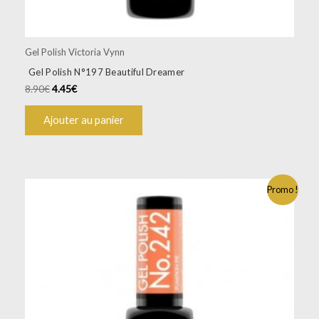
Gel Polish Victoria Vynn
Gel Polish N°197 Beautiful Dreamer
8.90
€
4.45
€
Ajouter au panier
Promo !