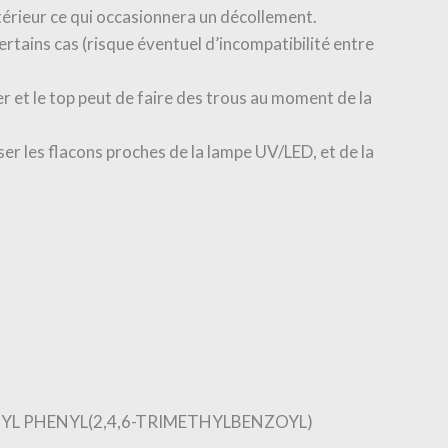
ntérieur ce qui occasionnera un décollement.
rtains cas (risque éventuel d’incompatibilité entre
er et le top peut de faire des trous au moment de la
sser les flacons proches de la lampe UV/LED, et de la
L PHENYL(2,4,6-TRIMETHYLBENZOYL)