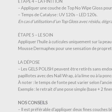
ÉTAPE 4 – LA FINITION
– Appliquer une couche de Top No Wipe Gloss pour 
– Temps de Catalyse : UV 120s – LED 120s.
En cas d’utilisation d’un Top Gloss avec résidu, dégr
ÉTAPE 5 – LE SOIN
Appliquer l’huile à cuticules uniquement sur la peau
Mousse Dermaphex pour une sensation de propreté 
LA DÉPOSE
– Les GELS POLISH peuvent être retirés sans endo
papillotes avec des Nail Wrap, à la lime ou à la pon
À noter : le temps de fonte peut varier selon l’anci
Exemple : le retrait d’une pose simple (base + 2 fine
NOS CONSEILS
– Il est préférable d’appliquer deux fines couches 