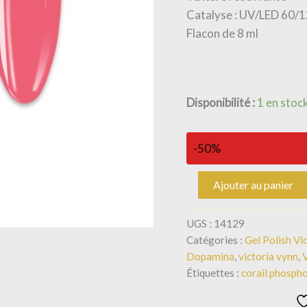
Catalyse : UV/LED 60/
Flacon de 8 ml
Disponibilité :
1 en stoc
-50%
Ajouter au panier
UGS :
14129
Catégories :
Gel Polish Vi
Dopamina
,
victoria vynn
,
Étiquettes :
corail phosph