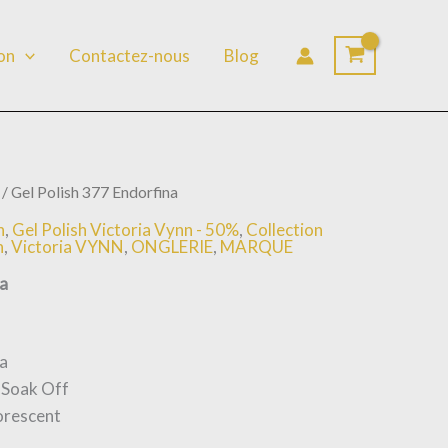
lon
Contactez-nous
Blog
/ Gel Polish 377 Endorfina
n
,
Gel Polish Victoria Vynn - 50%
,
Collection
n
,
Victoria VYNN
,
ONGLERIE
,
MARQUE
na
na
 Soak Off
orescent