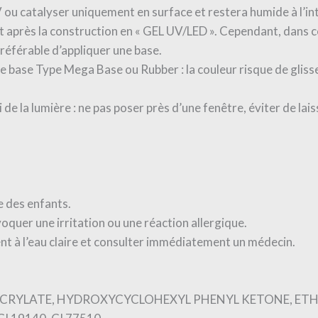
V ou catalyser uniquement en surface et restera humide à l’i
 après la construction en « GEL UV/LED ». Cependant, dans ce
préférable d’appliquer une base.
n de base Type Mega Base ou Rubber : la couleur risque de gliss
de la lumière : ne pas poser près d’une fenêtre, éviter de lai
e des enfants.
voquer une irritation ou une réaction allergique.
nt à l’eau claire et consulter immédiatement un médecin.
RYLATE, HYDROXYCYCLOHEXYL PHENYL KETONE, ETHY