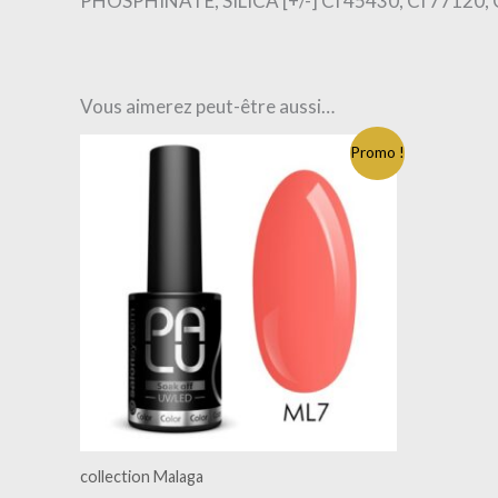
PHOSPHINATE, SILICA [+/-] CI 45430, CI 77120, 
Vous aimerez peut-être aussi…
Promo !
collection Malaga