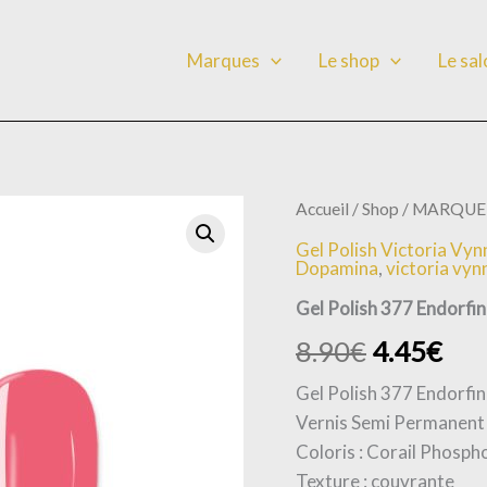
Marques
Le shop
Le sa
quantité
Accueil
/
Shop
/
MARQUE
de
Gel Polish Victoria Vyn
Gel
Dopamina
,
victoria vyn
Polish
377
Gel Polish 377 Endorfi
Endorfina
8.90
€
4.45
€
Gel Polish 377 Endorfi
Vernis Semi Permanent
Coloris : Corail Phosph
Texture : couvrante