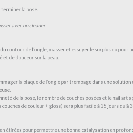
terminer la pose.
aisser avec un cleaner
 du contour de l’ongle, masser et essuyer le surplus ou pour un
et de douceur sur la peau.
mmager la plaque de l’ongle par trempage dans une solution 
ceuse.
enneté de la pose, le nombre de couches posées et le nail art a
s couches de couleur + gloss) sera plus facile à 15 jours qu’à 
bien étirées pour permettre une bonne catalysation en profonde