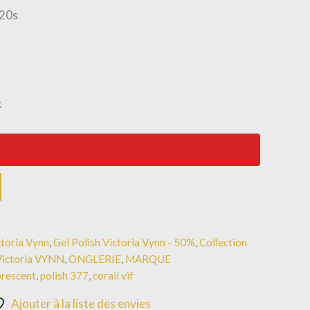
120s
k
ctoria Vynn
,
Gel Polish Victoria Vynn - 50%
,
Collection
Victoria VYNN
,
ONGLERIE
,
MARQUE
orescent
,
polish 377
,
corail vif
Ajouter à la liste des envies