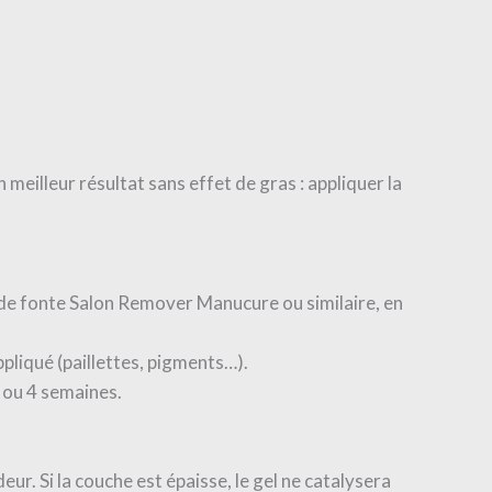
 meilleur résultat sans effet de gras : appliquer la
de fonte Salon Remover Manucure ou similaire, en
ppliqué (paillettes, pigments…).
3 ou 4 semaines.
ur. Si la couche est épaisse, le gel ne catalysera