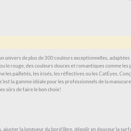
is (0)
 univers de plus de 300 couleurs exceptionnelles, adaptées à
ou le rouge, des couleurs douces et romantiques comme les p
les pailletés, les irisés, les réflectives ou les CatEyes. Conç
’est la gamme idéale pour les professionnels de la manucure q
s sûrs de faire le bon choix!
, ajuster la longueur du bord libre, dépolir en douceur la surf