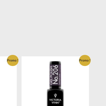
Promo !
Promo !