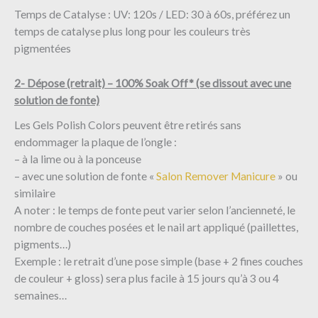
Temps de Catalyse : UV: 120s / LED: 30 à 60s, préférez un
temps de catalyse plus long pour les couleurs très
pigmentées
2- Dépose (retrait) – 100% Soak Off* (se dissout avec une
solution de fonte)
Les Gels Polish Colors peuvent être retirés sans
endommager la plaque de l’ongle :
– à la lime ou à la ponceuse
– avec une solution de fonte «
Salon Remover Manicure
» ou
similaire ​
A noter : le temps de fonte peut varier selon l’ancienneté, le
nombre de couches posées et le nail art appliqué (paillettes,
pigments…)
Exemple : le retrait d’une pose simple (base + 2 fines couches
de couleur + gloss) sera plus facile à 15 jours qu’à 3 ou 4
semaines…