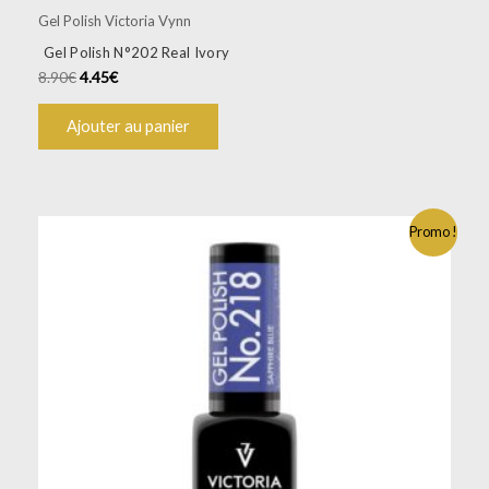
Gel Polish Victoria Vynn
Gel Polish N°202 Real Ivory
8.90
€
4.45
€
Ajouter au panier
Promo !