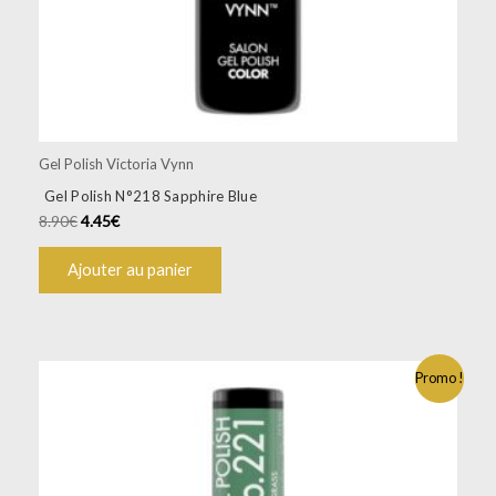
Gel Polish Victoria Vynn
Gel Polish N°218 Sapphire Blue
8.90
€
4.45
€
Ajouter au panier
Promo !