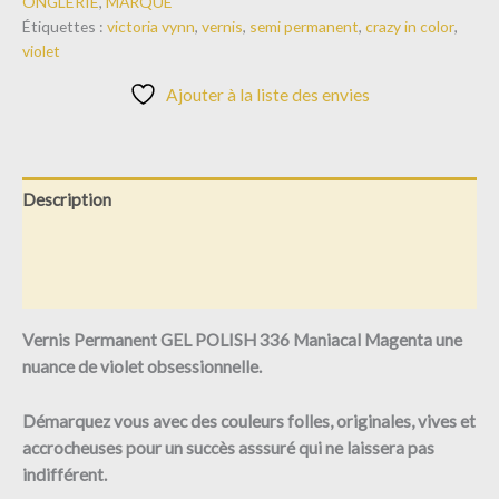
ONGLERIE
,
MARQUE
Étiquettes :
victoria vynn
,
vernis
,
semi permanent
,
crazy in color
,
violet
Ajouter à la liste des envies
Description
Informations complémentaires
Avis (0)
Vernis Permanent GEL POLISH 336 Maniacal Magenta
une
nuance de violet obsessionnelle.
Démarquez vous avec des couleurs folles, originales, vives et
accrocheuses pour un succès asssuré qui ne laissera pas
indifférent.