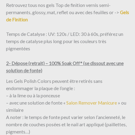
Retrouvez tous nos gels Top de finition vernis semi-
permanents, glossy, mat, reflet ou avec des feuilles or ->
Gels
de Finition
Temps de Catalyse : UV: 120s / LED: 30 à 60s, préférez un
temps de catalyse plus long pour les couleurs très
pigmentées
2- Dépose (retrait) – 100% Soak Off* (se dissout avec une
solution de fonte)
Les Gels Polish Colors peuvent être retirés sans
endommager la plaque de l’ongle :
– à la lime ou à la ponceuse
– avec une solution de fonte «
Salon Remover Manicure
» ou
similaire ​
A noter : le temps de fonte peut varier selon l’ancienneté, le
nombre de couches posées et le nail art appliqué (paillettes,
pigments…)