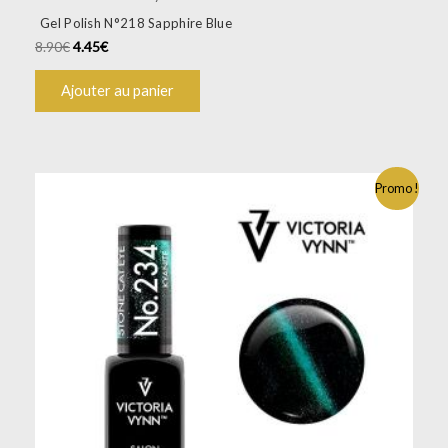
Gel Polish N°218 Sapphire Blue
8.90
€
4.45
€
Ajouter au panier
Promo !