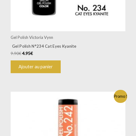
Gel Polish Victoria Vynn
Gel Polish N°234 Cat Eyes Kyanite
9.90
€
4.95
€
Ajouter au panier
Promo !