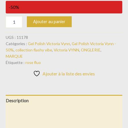
-50%
Ajouter au panier
UGS :
11178
Catégories :
Gel Polish Victoria Vynn
,
Gel Polish Victoria Vynn -
50%
,
collection flashy vibe
,
Victoria VYNN
,
ONGLERIE
,
MARQUE
Étiquette :
rose fluo
Ajouter à la liste des envies
Description
Informations complémentaires
Avis (0)