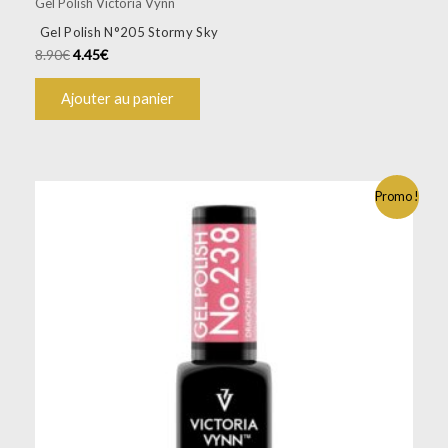
Gel Polish Victoria Vynn
Gel Polish N°205 Stormy Sky
8.90
€
4.45
€
Ajouter au panier
Promo !