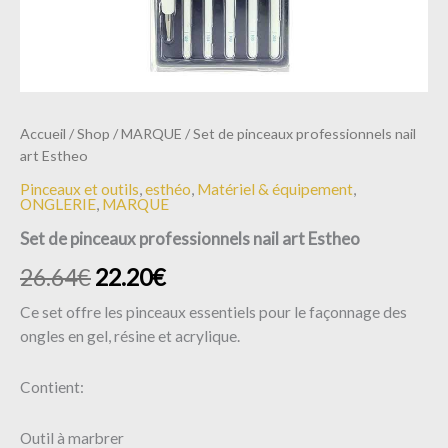
Accueil
/
Shop
/
MARQUE
/ Set de pinceaux professionnels nail
art Estheo
Pinceaux et outils
,
esthéo
,
Matériel & équipement
,
ONGLERIE
,
MARQUE
Set de pinceaux professionnels nail art Estheo
26.64
€
22.20
€
Ce set offre les pinceaux essentiels pour le façonnage des
ongles en gel, résine et acrylique.
Contient:
Outil à marbrer