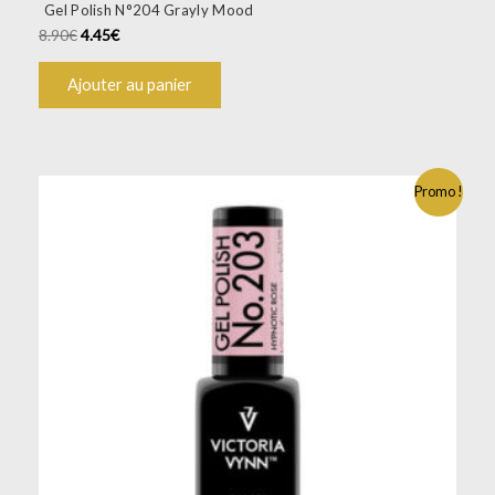
Gel Polish N°204 Grayly Mood
8.90
€
4.45
€
Ajouter au panier
Promo !