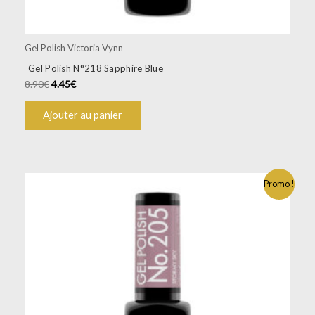
Gel Polish Victoria Vynn
Gel Polish N°218 Sapphire Blue
8.90
€
4.45
€
Ajouter au panier
Promo !