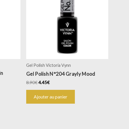
Gel Polish Victoria Vynn
in
Gel Polish N°204 Grayly Mood
8.90
€
4.45
€
Ajouter au panier