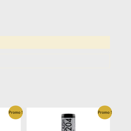
Promo !
Promo !