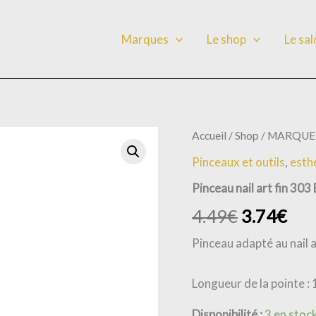
Marques
Le shop
Le sa
quantité
Accueil
/
Shop
/
MARQUE
Le
Le
de
Pinceaux et outils
,
esth
Pinceau
prix
pri
nail
Pinceau nail art fin 303
art
initial
act
fin
4.49
€
3.74
€
303
était :
est 
Estheo
Pinceau adapté au nail ar
4.49€.
3.7
Longueur de la pointe : 
Disponibilité :
3 en stoc