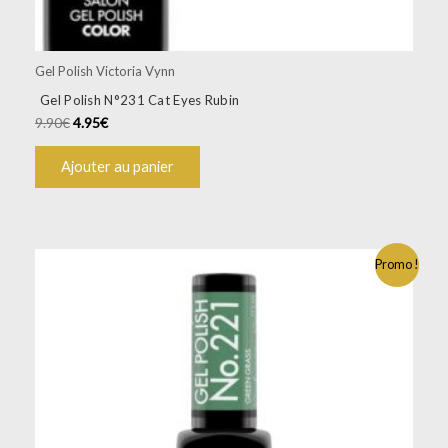
Gel Polish Victoria Vynn
Gel Polish N°231 Cat Eyes Rubin
9.90
€
4.95
€
Ajouter au panier
Promo !