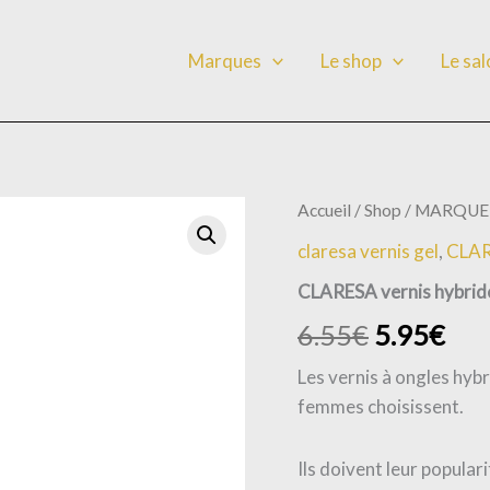
Marques
Le shop
Le sa
quantité
Accueil
/
Shop
/
MARQUE
de
claresa vernis gel
,
CLA
CLARESA
vernis
CLARESA vernis hybri
hybride
NEON
6.55
€
5.95
€
N2
-5G
Les vernis à ongles hybr
femmes choisissent.
Ils doivent leur popular