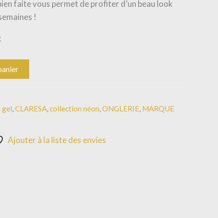
en faite vous permet de profiter d’un beau look
 semaines !
k
panier
 gel
,
CLARESA
,
collection néon
,
ONGLERIE
,
MARQUE
Ajouter à la liste des envies