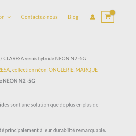
lon
Contactez-nous
Blog
/ CLARESA vernis hybride NEON N2 -5G
RESA
,
collection néon
,
ONGLERIE
,
MARQUE
de NEON N2 -5G
ides sont une solution que de plus en plus de
ité principalement à leur durabilité remarquable.