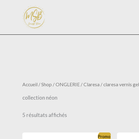
Trié
Aller
du
au
plus
récent
contenu
au
plus
ancien
Accueil
/
Shop
/
ONGLERIE
/
Claresa
/
claresa vernis ge
collection néon
5 résultats affichés
Promo !