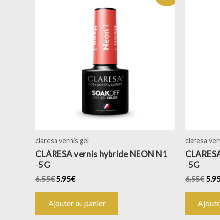
claresa vernis gel
claresa ver
CLARESA vernis hybride NEON N1
CLARESA
-5G
-5G
6.55
€
5.95
€
6.55
€
5.9
Ajouter au panier
Ajoute