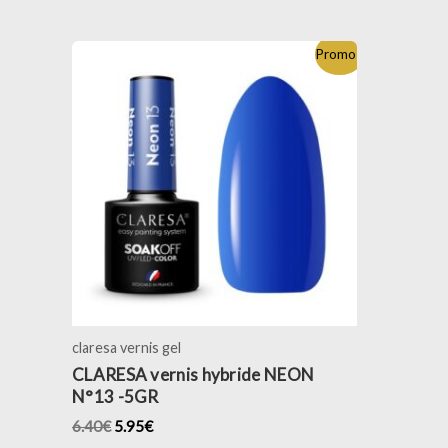
Promo !
claresa vernis gel
CLARESA vernis hybride NEON
N°13 -5GR
6.40
€
5.95
€