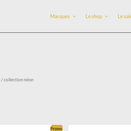
Marques
Le shop
Le sa
l
/ collection néon
Promo !