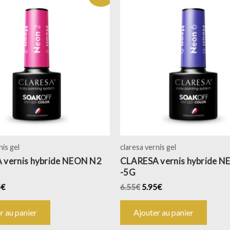
nis gel
claresa vernis gel
 vernis hybride NEON N2
CLARESA vernis hybride 
-5G
5
€
6.55
€
5.95
€
r au panier
Ajouter au panier