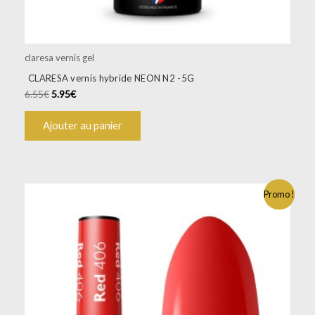
claresa vernis gel
CLARESA vernis hybride NEON N2 -5G
6.55
€
5.95
€
Ajouter au panier
Promo !