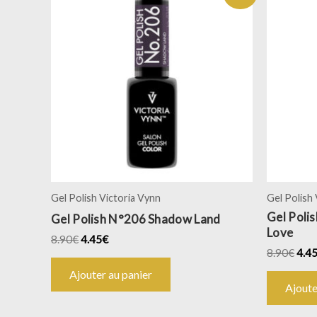
Gel Polish Victoria Vynn
Gel Polish
Gel Poli
Gel Polish N°206 Shadow Land
Love
8.90
€
4.45
€
8.90
€
4.4
Ajouter au panier
Ajoute