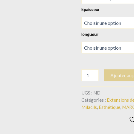
Epaisseur
longueur
Ajouter au 
UGS :
ND
Catégories :
Extensions de
Milacils
,
Esthétique
,
MAR