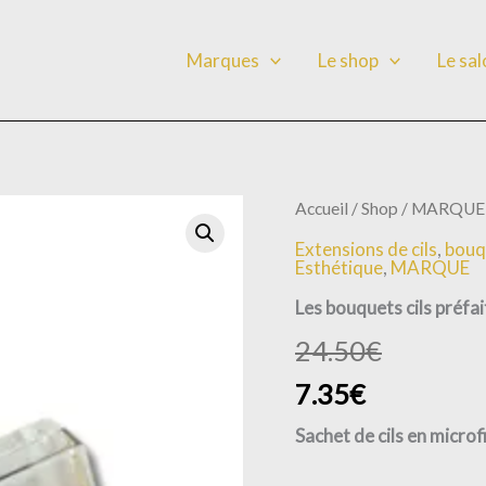
Marques
Le shop
Le sa
quantité
Accueil
/
Shop
/
MARQUE
de
Extensions de cils
,
bouqu
Les
Esthétique
,
MARQUE
bouquets
cils
Les bouquets cils préfai
préfaits
"Milacils"
24.50
€
200
pièces
7.35
€
Sachet de cils en microf