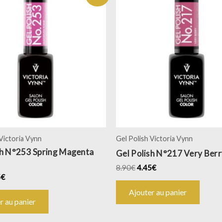
 Victoria Vynn
Gel Polish Victoria Vynn
sh N°253 Spring Magenta
Gel Polish N°217 Very Berr
8.90
€
4.45
€
5
€
Ajouter au panier
r au panier