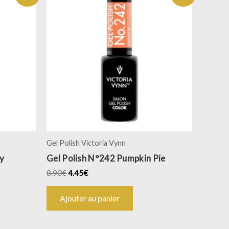
Gel Polish Victoria Vynn
y
Gel Polish N°242 Pumpkin Pie
8.90
€
4.45
€
Ajouter au panier