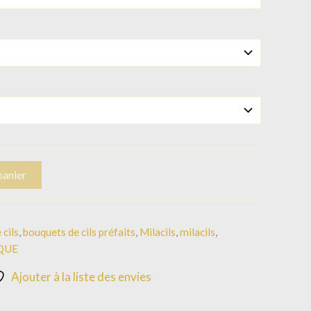
panier
 cils
,
bouquets de cils préfaits
,
Milacils
,
milacils
,
QUE
Ajouter à la liste des envies