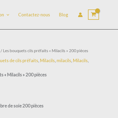
lon
Contactez-nous
Blog
/ Les bouquets cils préfaits « Milacils » 200 pièces
ets de cils préfaits
,
Milacils
,
milacils
,
Milacils
,
ts « Milacils » 200 pièces
ibre de soie 200 pièces