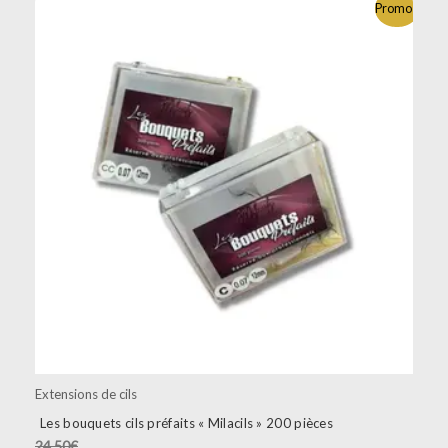
Ce
Promo !
produit
a
plusieurs
variations.
Les
options
peuvent
être
choisies
sur
la
page
du
produit
Extensions de cils
Les bouquets cils préfaits « Milacils » 200 pièces
24.50
€