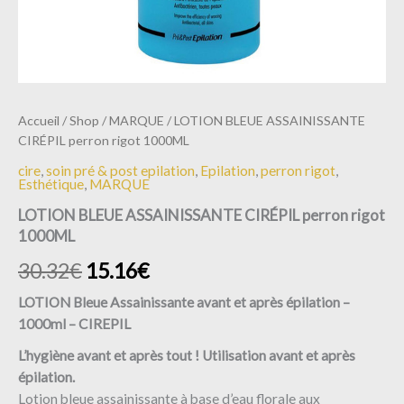
Accueil
/
Shop
/
MARQUE
/ LOTION BLEUE ASSAINISSANTE
CIRÉPIL perron rigot 1000ML
cire
,
soin pré & post epilation
,
Epilation
,
perron rigot
,
Esthétique
,
MARQUE
LOTION BLEUE ASSAINISSANTE CIRÉPIL perron rigot
1000ML
30.32
€
15.16
€
LOTION Bleue Assainissante avant et après épilation –
1000ml – CIREPIL
L’hygiène avant et après tout !
Utilisation avant et après
épilation.
Lotion bleue assainissante à base d’eau florale aux