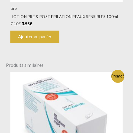
cire
LOTION PRÉ & POST EPILATION PEAUX SENSIBLES 100ml
7.10
€
3.55
€
Ajouter au panier
Produits similaires
Le
Le
Promo !
prix
prix
initial
actuel
était :
est :
10.94€.
9.12€.