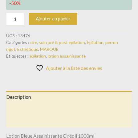
-50%
Ajouter au panier
UGS :
13476
Catégories :
cire
,
soin pré & post epilation
,
Epilation
,
perron
rigot
,
Esthétique
,
MARQUE
Étiquettes :
épilation
,
lotion assainissante
Ajouter à la liste des envies
Description
Informations complémentaires
Avis (0)
Lotion Bleue Assainissante Cirépil 1000ml