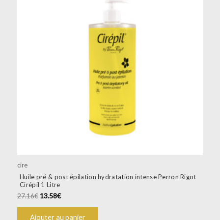
cire
Huile pré & post épilation hydratation intense Perron Rigot
Cirépil 1 Litre
27.16
€
13.58
€
Ajouter au panier