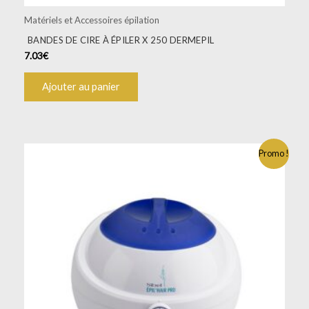
Matériels et Accessoires épilation
BANDES DE CIRE À ÉPILER X 250 DERMEPIL
7.03
€
Ajouter au panier
Le
Le
Promo !
prix
prix
initial
actuel
était :
est :
62.88€.
39.99€.