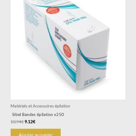
était :
est :
10.94€.
9.12€.
Matériels et Accessoires épilation
Sibel Bandes épilation x250
10.94
€
9.12
€
Ajouter au panier