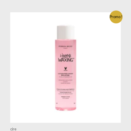
Promo !
cire