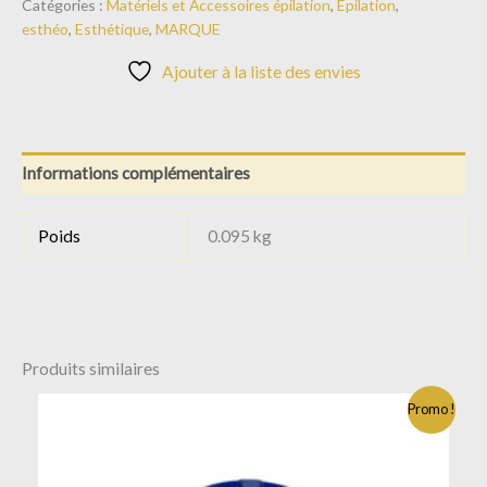
Catégories :
Matériels et Accessoires épilation
,
Epilation
,
esthéo
,
Esthétique
,
MARQUE
Ajouter à la liste des envies
Informations complémentaires
Poids
0.095 kg
Produits similaires
Le
Le
Promo !
prix
prix
initial
actuel
était :
est :
62.88€.
39.99€.