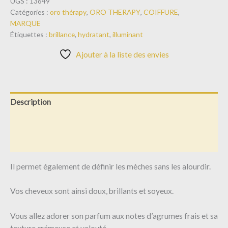
UGS :
13649
Catégories :
oro thérapy
,
ORO THERAPY
,
COIFFURE
,
MARQUE
Étiquettes :
brillance
,
hydratant
,
illuminant
Ajouter à la liste des envies
Description
Informations complémentaires
Avis (0)
Il permet également de définir les mèches sans les alourdir.
Vos cheveux sont ainsi doux, brillants et soyeux.
Vous allez adorer son parfum aux notes d’agrumes frais et sa