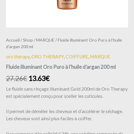
Accueil
/
Shop
/
MARQUE
/ Fluide illuminant Oro Puro à l’huile
d’argan 200 ml
oro thérapy
,
ORO THERAPY
,
COIFFURE
,
MARQUE
Fluide illuminant Oro Puro à l’huile d’argan 200 ml
27.26
€
13.63
€
Le fluide sans rinçage illuminant Gold 200ml de Oro Therapy
est spécialement conçu pour sceller les cuticules.
Il permet de démêler les cheveux et d’accélérer le séchage.
Les cheveux sont ainsi plus faciles à coiffer.
Il se compose d’or colloïdal 24k, une solution composée de