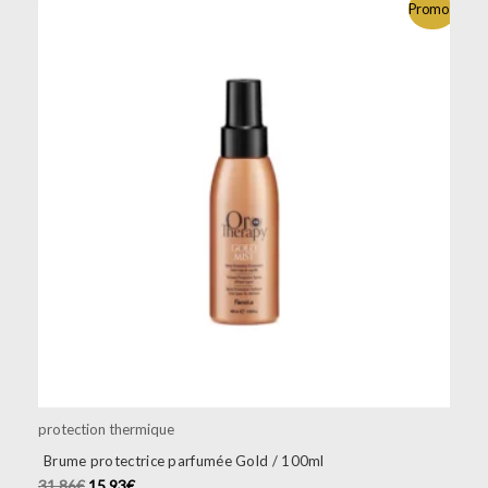
Promo !
protection thermique
Brume protectrice parfumée Gold / 100ml
31.86
€
15.93
€