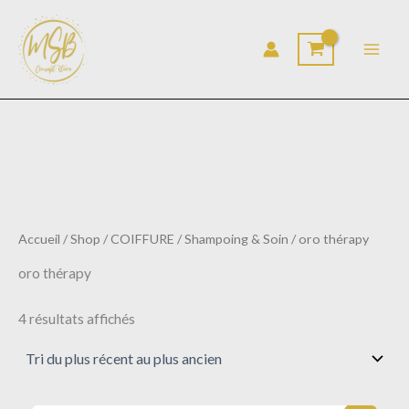
Trié
Aller
du
au
plus
récent
contenu
au
plus
ancien
Accueil
/
Shop
/
COIFFURE
/
Shampoing & Soin
/ oro thérapy
oro thérapy
4 résultats affichés