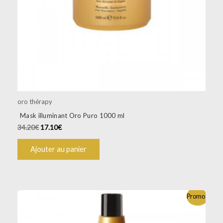
oro thérapy
Mask illuminant Oro Puro 1000 ml
34.20
€
17.10
€
Ajouter au panier
Promo !