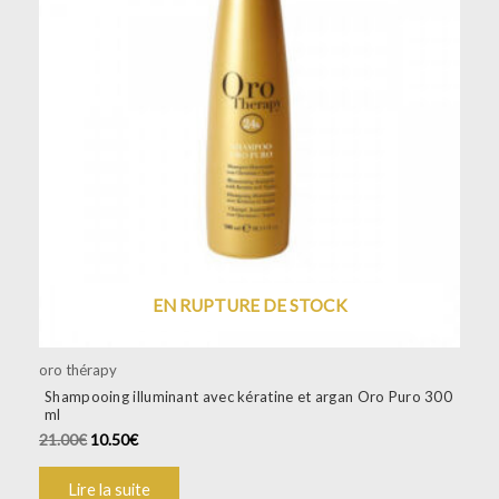
EN RUPTURE DE STOCK
oro thérapy
Shampooing illuminant avec kératine et argan Oro Puro 300
ml
21.00
€
10.50
€
Lire la suite