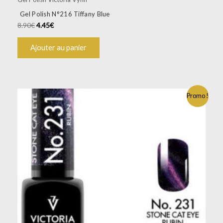
Gel Polish N°216 Tiffany Blue
8.90
€
4.45
€
Ajouter au panier
Promo !