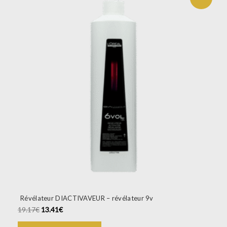
prix
prix
initial
actuel
était :
est :
19.17€.
13.41€.
Révélateur DIACTIVAVEUR – révélateur 9v
19.17
€
13.41
€