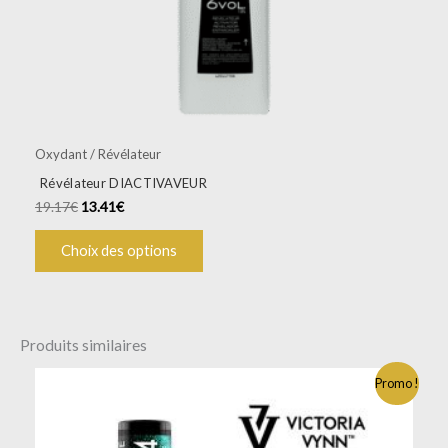
sur
la
page
du
produit
Oxydant / Révélateur
Révélateur DIACTIVAVEUR
19.17
€
13.41
€
Choix des options
Produits similaires
Promo !