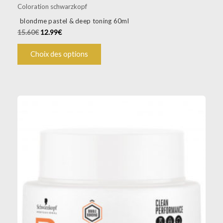
Coloration schwarzkopf
blondme pastel & deep toning 60ml
15.60
€
12.99
€
Choix des options