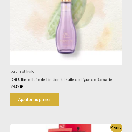
sérum et huile
Oil Ultime Huile de Finition à l’huile de Figue de Barbarie
24.00
€
Ajouter au panier
Ce
Promo !