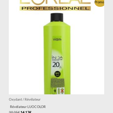
Le
Le
Promo !
prix
prix
initial
actuel
était :
est :
20.25€.
14.17€.
Oxydant / Révélateur
Révélateur LUOCOLOR
20.25
€
14.17
€