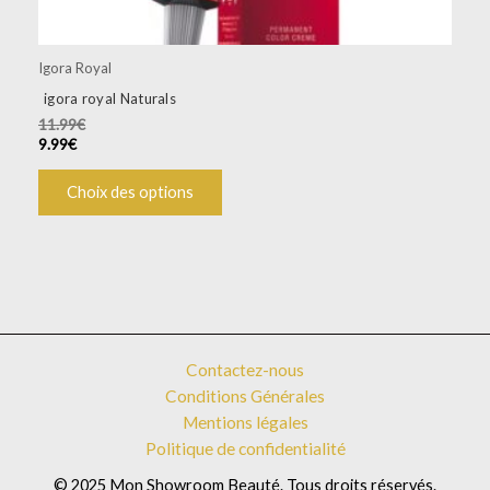
produit
Igora Royal
igora royal Naturals
11.99
€
9.99
€
Choix des options
Contactez-nous
Conditions Générales
Mentions légales
Politique de confidentialité
© 2025 Mon Showroom Beauté. Tous droits réservés.