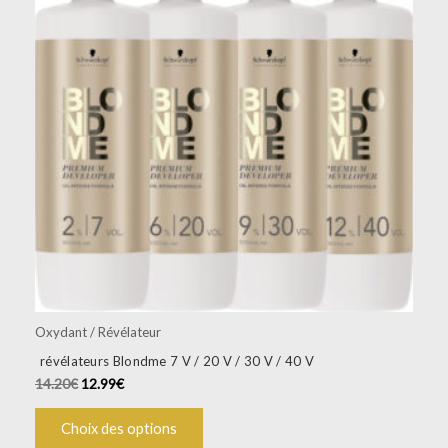
14.20€.
12.99€.
plusieurs
variations.
Les
options
peuvent
être
choisies
sur
la
page
du
produit
Oxydant / Révélateur
révélateurs Blondme 7 V / 20 V / 30 V / 40 V
14.20
€
12.99
€
Choix des options