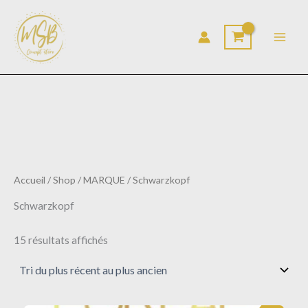
Trié
Aller
du
au
plus
récent
contenu
au
plus
ancien
Accueil
/
Shop
/
MARQUE
/ Schwarzkopf
Schwarzkopf
15 résultats affichés