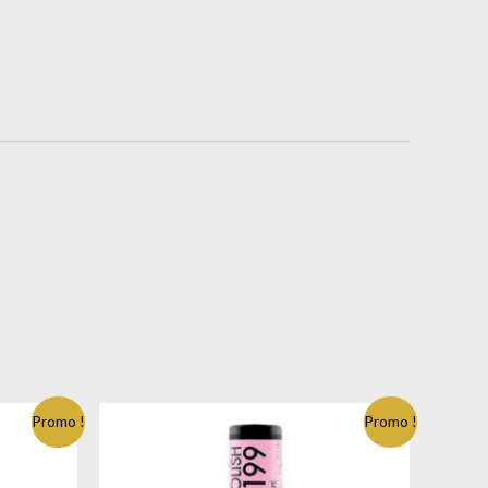
Promo !
Promo !