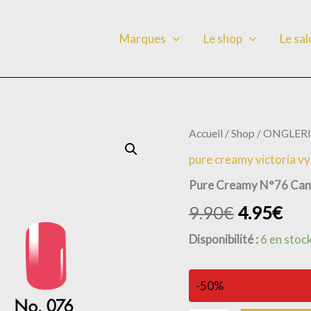
Marques
Le shop
Le sa
quantité
Accueil
/
Shop
/
ONGLERI
de
pure creamy victoria v
Pure
Creamy
Pure Creamy N°76 Ca
N°76
Candy
9.90
€
4.95
€
Bloom
Disponibilité :
6 en stoc
-50%