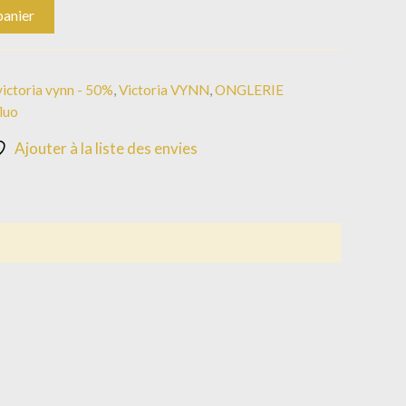
panier
ictoria vynn - 50%
,
Victoria VYNN
,
ONGLERIE
fluo
Ajouter à la liste des envies