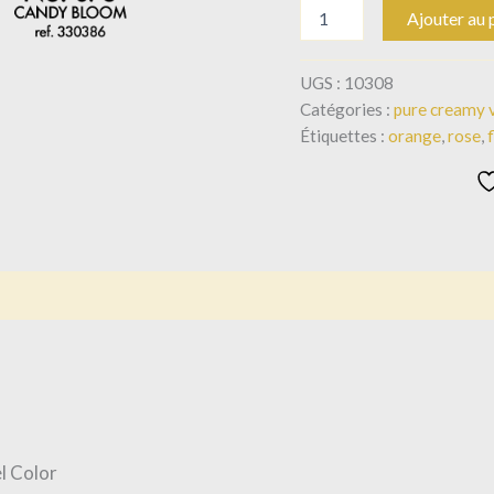
Ajouter au 
UGS :
10308
Catégories :
pure creamy v
Étiquettes :
orange
,
rose
,
l Color