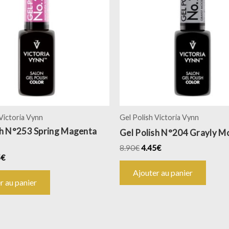
 Victoria Vynn
Gel Polish Victoria Vynn
sh N°253 Spring Magenta
Gel Polish N°204 Grayly M
8.90
€
4.45
€
5
€
Ajouter au panier
r au panier