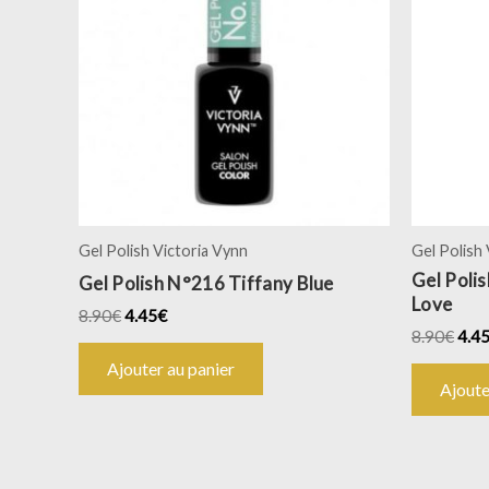
Gel Polish Victoria Vynn
Gel Polish
Gel Poli
Gel Polish N°216 Tiffany Blue
Love
8.90
€
4.45
€
8.90
€
4.4
Ajouter au panier
Ajoute