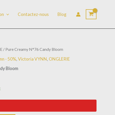
lon
Contactez-nous
Blog
E
/ Pure Creamy N°76 Candy Bloom
ynn - 50%
,
Victoria VYNN
,
ONGLERIE
ndy Bloom
k