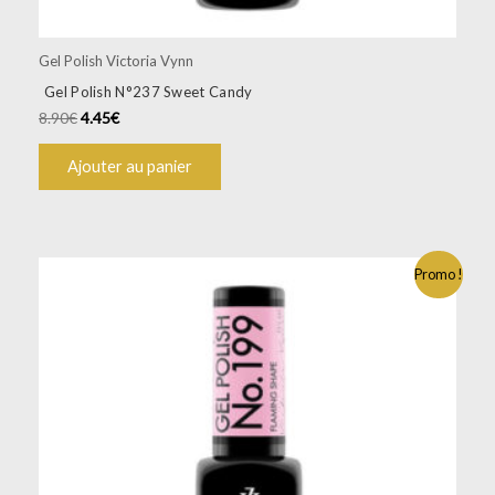
Gel Polish Victoria Vynn
Gel Polish N°237 Sweet Candy
8.90
€
4.45
€
Ajouter au panier
Promo !