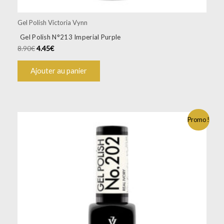
Gel Polish Victoria Vynn
Gel Polish N°213 Imperial Purple
8.90
€
4.45
€
Ajouter au panier
Promo !