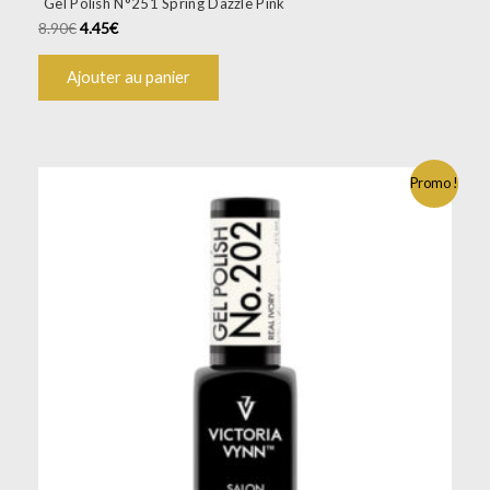
Gel Polish N°251 Spring Dazzle Pink
8.90
€
4.45
€
Ajouter au panier
Promo !