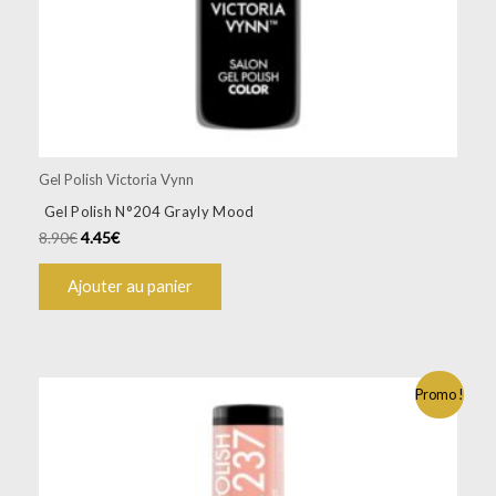
Gel Polish Victoria Vynn
Gel Polish N°204 Grayly Mood
8.90
€
4.45
€
Ajouter au panier
Promo !