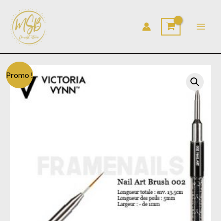
Aller
au
contenu
quantité
Promo !
de
Pinceau
Nail
Art
002
VV