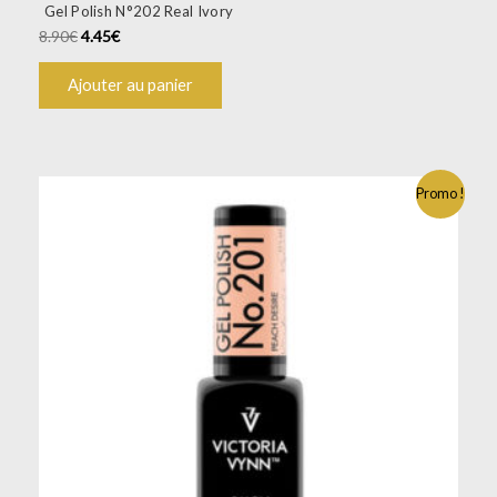
Gel Polish N°202 Real Ivory
8.90
€
4.45
€
Ajouter au panier
Promo !