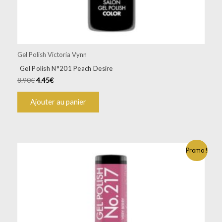
Gel Polish Victoria Vynn
Gel Polish N°201 Peach Desire
8.90
€
4.45
€
Ajouter au panier
Promo !