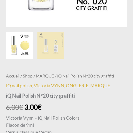
Accueil
/
Shop
/
MARQUE
/ iQ Nail Polish N°20 city graffiti
IQ nail polish
,
Victoria VYNN
,
ONGLERIE
,
MARQUE
iQ Nail Polish N°20 city graffiti
6.00
€
3.00
€
Victoria Vynn – iQ Nail Polish Colors
Flacon de 9ml
Vernis classique Vegan