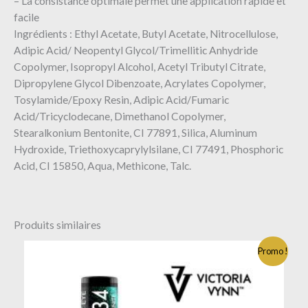
– La consistance optimale permet une application rapide et
facile
Ingrédients : Ethyl Acetate, Butyl Acetate, Nitrocellulose,
Adipic Acid/ Neopentyl Glycol/Trimellitic Anhydride
Copolymer, Isopropyl Alcohol, Acetyl Tributyl Citrate,
Dipropylene Glycol Dibenzoate, Acrylates Copolymer,
Tosylamide/Epoxy Resin, Adipic Acid/Fumaric
Acid/Tricyclodecane, Dimethanol Copolymer,
Stearalkonium Bentonite, CI 77891, Silica, Aluminum
Hydroxide, Triethoxycaprylylsilane, CI 77491, Phosphoric
Acid, CI 15850, Aqua, Methicone, Talc.
Produits similaires
Promo !