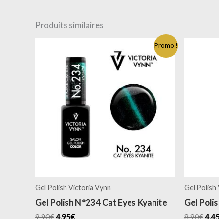
Produits similaires
Promo !
Gel Polish Victoria Vynn
Gel Polish
Gel Polish N°234 Cat Eyes Kyanite
Gel Poli
9.90
€
4.95
€
8.90
€
4.4