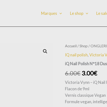
Marques
Le shop
Le sa
quantité
Accueil
/
Shop
/
ONGLERI
de
IQ nail polish
,
Victoria
iQ
Nail
iQ Nail Polish N°18 Dus
Polish
N°18
6.00
€
3.00
€
Dusty
Apricot
Victoria Vynn – iQ Nail
Flacon de 9ml
Vernis classique Vegan
Formule vegan, intellig