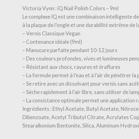
Victoria Vynn : iQ Nail Polish Colors – 9ml
Le complexe IQ est une combinaison intelligente de
à la plaque de l’ongle et une durabilité extrême de 
– Vernis Classique Vegan
– Contenance idéale (9ml)
– Manucure parfaite pendant 10-12 jours
– Des couleurs profondes, vives et lumineuses pen
– Résistant aux chocs, rayures et éraflures
– La formule permet à l’eau et à l’air de pénétrer la
– Se retire avec un dissolvant pour vernis sans acé
– Sèche rapidement à l’air libre, sans utiliser de l
– La consistance optimale permet une application ra
Ingrédients : Ethyl Acetate, Butyl Acetate, Nitroc
Dibenzoate, Acetyl Tributyl Citrate, Acrylates C
Stearalkonium Bentonite, Silica, Aluminum Hydroxi