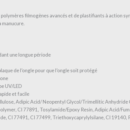
 polymères filmogènes avancés et de plastifiants à action sy
la manucure.
dant une longue période
 plaque de l’ongle pour que l’ongle soit protégé
tone
ampe UV/LED
pide et facile
ellulose, Adipic Acid/ Neopentyl Glycol/Trimellitic Anhydrid
opolymer, CI 77891, Tosylamide/Epoxy Resin, Adipic Acid/Fu
de, CI 77491, CI 77499, Triethoxycaprylylsilane, CI 19140, 