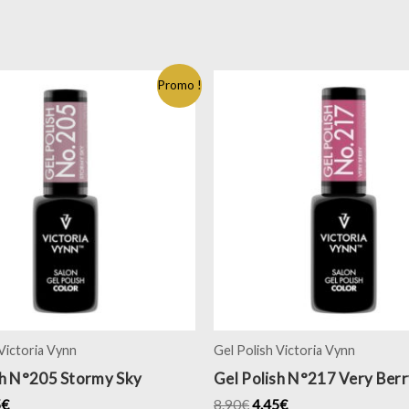
Promo !
 Victoria Vynn
Gel Polish Victoria Vynn
sh N°205 Stormy Sky
Gel Polish N°217 Very Berr
5
€
8.90
€
4.45
€