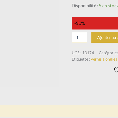
Disponibilité :
5 en stoc
-50%
Ajouter au 
UGS :
10174
Catégories
Étiquette :
vernis à ongles
is (0)