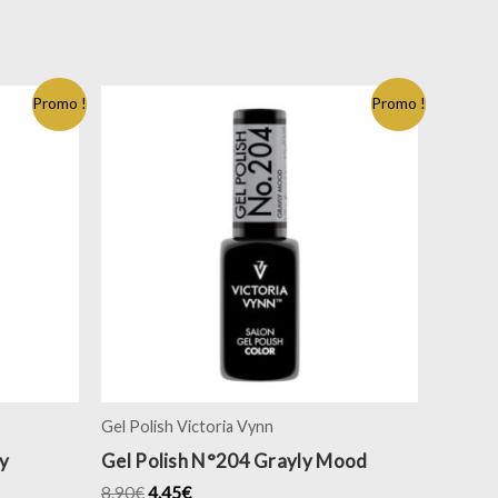
Promo !
Promo !
Gel Polish Victoria Vynn
y
Gel Polish N°204 Grayly Mood
8.90
€
4.45
€