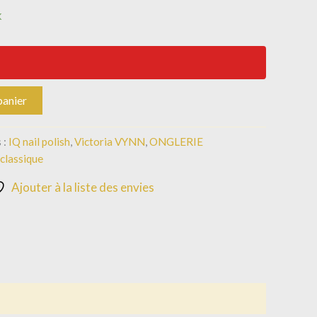
k
panier
 :
IQ nail polish
,
Victoria VYNN
,
ONGLERIE
 classique
Ajouter à la liste des envies