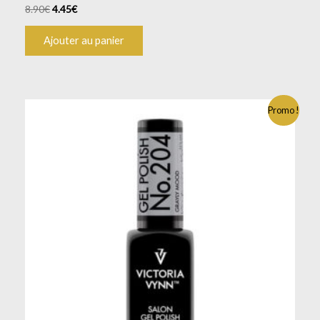
8.90
€
4.45
€
Ajouter au panier
Promo !