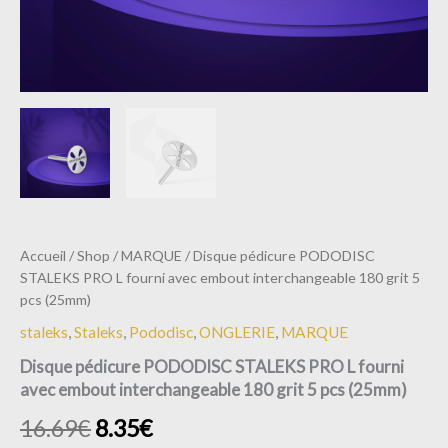
(25mm)
Accueil
/
Shop
/
MARQUE
/ Disque pédicure PODODISC
STALEKS PRO L fourni avec embout interchangeable 180 grit 5
pcs (25mm)
staleks
,
Staleks
,
Pododisc
,
ONGLERIE
,
MARQUE
Disque pédicure PODODISC STALEKS PRO L fourni
avec embout interchangeable 180 grit 5 pcs (25mm)
16.69
€
8.35
€