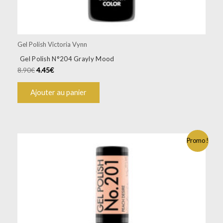
Gel Polish Victoria Vynn
Gel Polish N°204 Grayly Mood
8.90
€
4.45
€
Ajouter au panier
Promo !