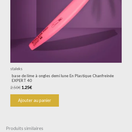
staleks
base de lime à ongles demi lune En Plastique Chanfreinée
EXPERT 40
2.50
€
1.25
€
Ajouter au panier
Produits similaires