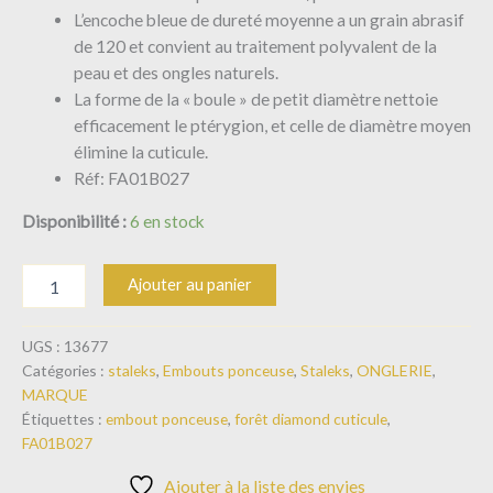
L’encoche bleue de dureté moyenne a un grain abrasif
de 120 et convient au traitement polyvalent de la
peau et des ongles naturels.
La forme de la « boule » de petit diamètre nettoie
efficacement le ptérygion, et celle de diamètre moyen
élimine la cuticule.
Réf: FA01B027
Disponibilité :
6 en stock
Ajouter au panier
UGS :
13677
Catégories :
staleks
,
Embouts ponceuse
,
Staleks
,
ONGLERIE
,
MARQUE
Étiquettes :
embout ponceuse
,
forêt diamond cuticule
,
FA01B027
Ajouter à la liste des envies