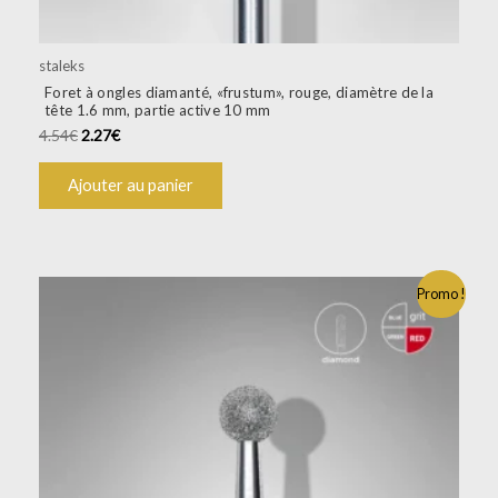
staleks
Foret à ongles diamanté, «frustum», rouge, diamètre de la
tête 1.6 mm, partie active 10 mm
4.54
€
2.27
€
Ajouter au panier
Promo !