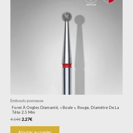
Embouts ponceuse
Foret À Ongles Diamanté, « Boule », Rouge, Diamètre De La
Tête 2.5 Mm
4.54
€
2.27
€
Ajouter au panier