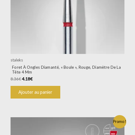
staleks
Foret À Ongles Diamanté, « Boule », Rouge, Diamètre De La
Tête 4 Mm
8.36
€
4.18
€
Ajouter au panier
Promo !