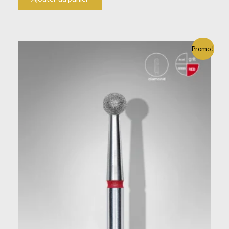
Le
Le
Promo !
prix
prix
initial
actuel
était :
est :
8.36€.
6.69€.