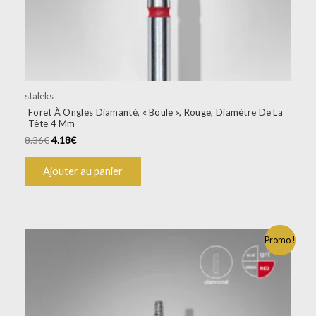
staleks
Foret À Ongles Diamanté, « Boule », Rouge, Diamètre De La
Tête 4 Mm
8.36
€
4.18
€
Ajouter au panier
Promo !