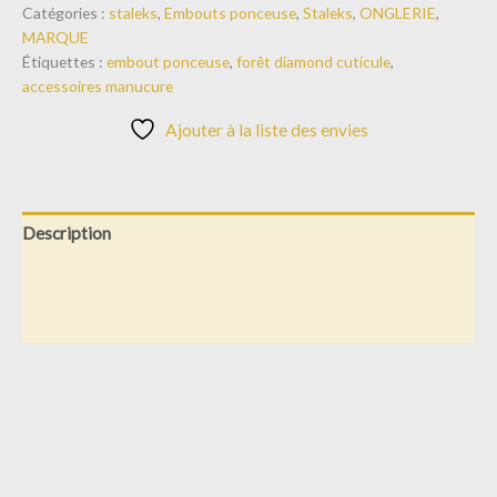
Catégories :
staleks
,
Embouts ponceuse
,
Staleks
,
ONGLERIE
,
MARQUE
Étiquettes :
embout ponceuse
,
forêt diamond cuticule
,
accessoires manucure
Ajouter à la liste des envies
Description
Informations complémentaires
Avis (0)