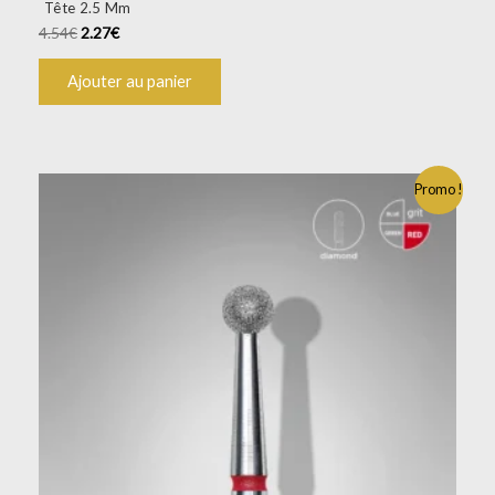
Tête 2.5 Mm
4.54
€
2.27
€
Ajouter au panier
Le
Le
Promo !
prix
prix
initial
actuel
était :
est :
8.36€.
6.69€.