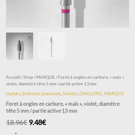
partie
active
13
mm
Accueil
/
Shop
/
MARQUE
/ Foret à ongles en carbure, « maïs »,
violet, diamètre tête 5 mm / partie active 13 mm
staleks
,
Embouts ponceuse
,
Staleks
,
ONGLERIE
,
MARQUE
Foret à ongles en carbure, « maïs », violet, diamètre
tête 5 mm / partie active 13 mm
18.96
€
9.48
€