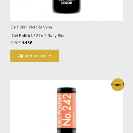
Gel Polish Victoria Vynn
Gel Polish N°216 Tiffany Blue
8.90
€
4.45
€
Ajouter au panier
Promo !