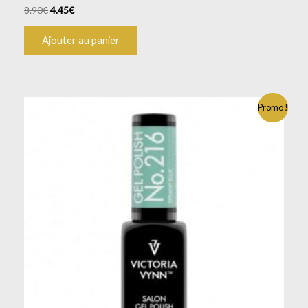
8.90
€
4.45
€
Ajouter au panier
Promo !