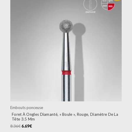
initial
actuel
était :
est :
8.36€.
6.69€.
Embouts ponceuse
Foret À Ongles Diamanté, « Boule », Rouge, Diamètre De La
Tête 3.5 Mm
8.36
€
6.69
€