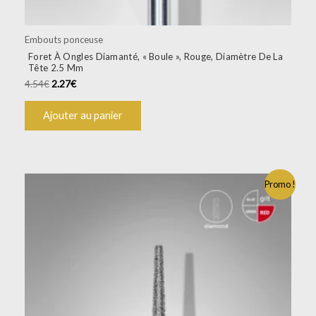
Embouts ponceuse
Foret À Ongles Diamanté, « Boule », Rouge, Diamètre De La
Tête 2.5 Mm
4.54
€
2.27
€
Ajouter au panier
Promo !