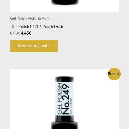
Gel Polish Victoria Vynn
Gel Polish N°201 Peach Desire
8.90
€
4.45
€
Ajouter au panier
Promo !