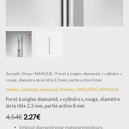
partie
active
8
mm
Accueil
/
Shop
/
MARQUE
/ Foret à ongles diamanté, « cylindre »,
rouge, diamètre de la tête 2.3 mm, partie active 8 mm
staleks
,
Embouts ponceuse
,
Staleks
,
ONGLERIE
,
MARQUE
Foret à ongles diamanté, « cylindre », rouge, diamètre
de la tête 2.3 mm, partie active 8 mm
4.54
€
2.27
€
Embout diamanté pour manucure/pédicure.