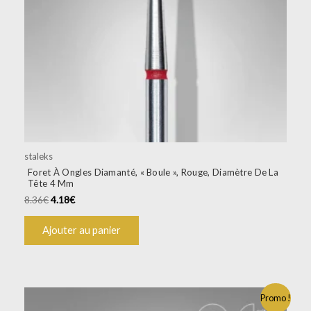
staleks
Foret À Ongles Diamanté, « Boule », Rouge, Diamètre De La
Tête 4 Mm
8.36
€
4.18
€
Ajouter au panier
Le
Le
Promo !
prix
prix