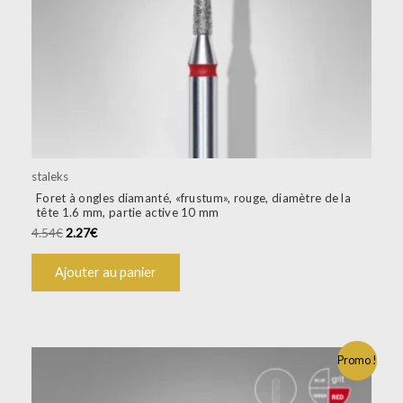
staleks
Foret à ongles diamanté, «frustum», rouge, diamètre de la
tête 1.6 mm, partie active 10 mm
4.54
€
2.27
€
Ajouter au panier
Promo !