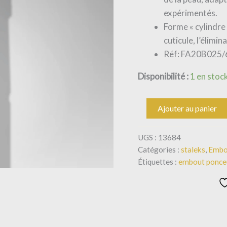
Tête
2,5
expérimentés.
Mm/Partie
Forme « cylindre 
Active
cuticule, l’élimin
6
Mm
Réf: FA20B025/
Disponibilité :
1 en stoc
Ajouter au panier
UGS :
13684
Catégories :
staleks
,
Embo
Étiquettes :
embout ponce