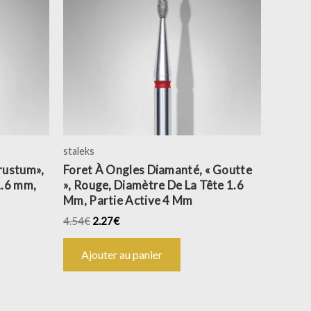
staleks
frustum»,
Foret À Ongles Diamanté, « Goutte
1.6 mm,
», Rouge, Diamètre De La Tête 1.6
Mm, Partie Active 4 Mm
4.54
€
2.27
€
Ajouter au panier