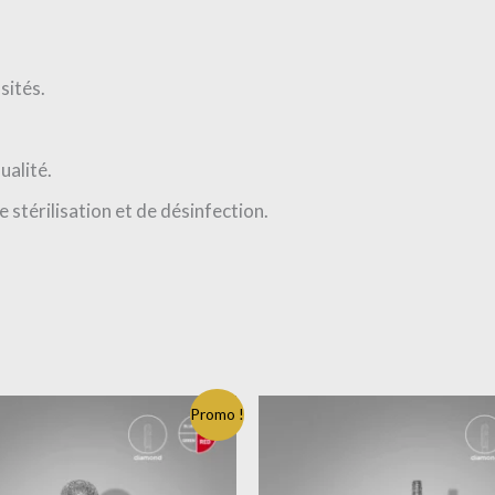
sités.
alité.
 stérilisation et de désinfection.
Le
Promo !
prix
al
actuel
 :
est :
€.
6.69€.