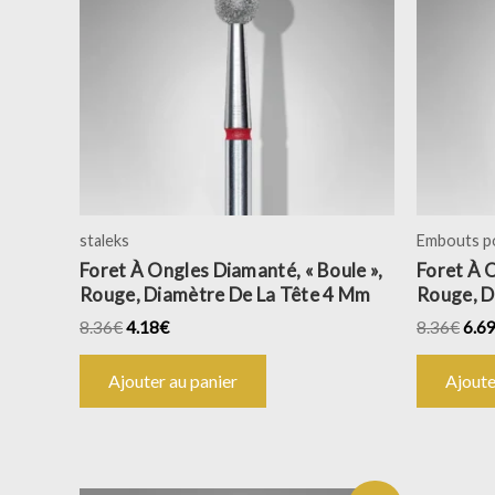
staleks
Embouts p
Foret À Ongles Diamanté, « Boule »,
Foret À O
Rouge, Diamètre De La Tête 4 Mm
Rouge, D
8.36
€
4.18
€
8.36
€
6.6
Ajouter au panier
Ajoute