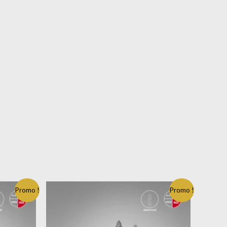
Promo !
Promo !