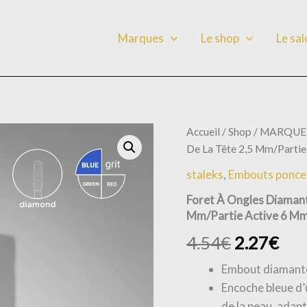
Marques
Le shop
Le sa
quantité
Accueil
/
Shop
/
MARQUE
de
De La Tête 2,5 Mm/Partie
Foret
À
staleks
,
Embouts ponce
Ongles
Diamanté,
Foret À Ongles Diamanté
«
Mm/Partie Active 6 M
Cylindre
4.54
€
2.27
€
»,
Bleu,
Diamètre
Embout diamanté
De
Encoche bleue d’
La
de la peau, adapt