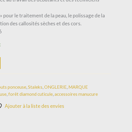
» pour le traitement de la peau, le polissage de la
ation des callosités sèches et des cors.
6
k
uts ponceuse
,
Staleks
,
ONGLERIE
,
MARQUE
use
,
forêt diamond cuticule
,
accessoires manucure
Ajouter à la liste des envies