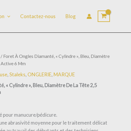
lon
Contactez-nous
Blog
/ Foret À Ongles Diamanté, « Cylindre », Bleu, Diamètre
 Active 6 Mm
use
,
Staleks
,
ONGLERIE
,
MARQUE
, « Cylindre », Bleu, Diamètre De La Tête 2,5
m
 pour manucure/pédicure.
une abrasivité moyenne pour le traitement délicat
ée au travail des débutants et des techniciens