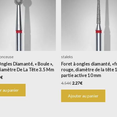
onceuse
staleks
ngles Diamanté, « Boule »,
Foret à ongles diamanté, «
iamètre De La Tête 3.5 Mm
rouge, diamètre de la tête 
partie active 10 mm
9
€
4.54
€
2.27
€
r au panier
Ajouter au panier