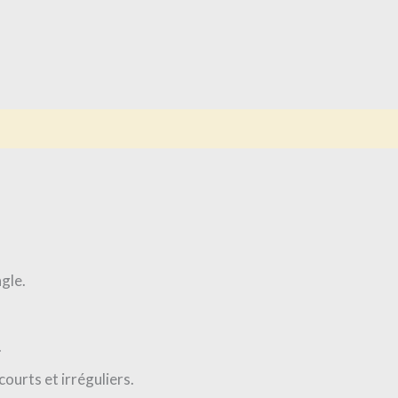
is (0)
gle.
.
ourts et irréguliers.