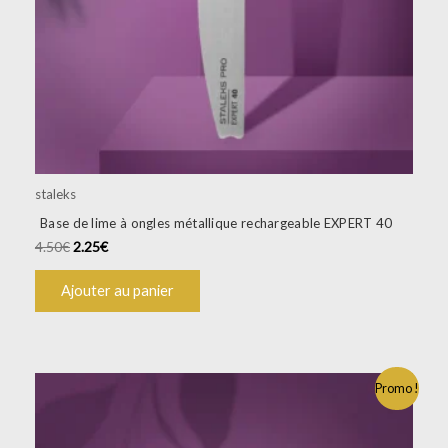
staleks
Base de lime à ongles métallique rechargeable EXPERT 40
4.50
€
2.25
€
Ajouter au panier
Promo !