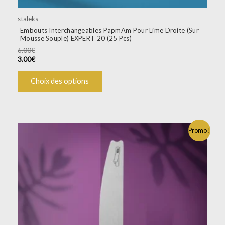
staleks
Embouts Interchangeables PapmAm Pour Lime Droite (Sur
Mousse Souple) EXPERT 20 (25 Pcs)
6.00
€
3.00
€
Choix des options
Promo !