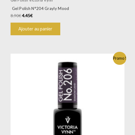
Gel Polish N°204 Grayly Mood
8.90
€
4.45
€
Ajouter au panier
Promo !