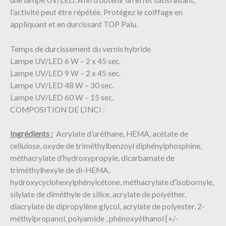
l’activité peut être répétée. Protégez le coiffage en
appliquant et en durcissant TOP Palu.
Temps de durcissement du vernis hybride
Lampe UV/LED 6 W – 2 x 45 sec.
Lampe UV/LED 9 W – 2 x 45 sec.
Lampe UV/LED 48 W – 30 sec.
Lampe UV/LED 60 W – 15 sec.
COMPOSITION DE L’INCI :
Ingrédients :
Acrylate d’uréthane, HEMA, acétate de
cellulose, oxyde de triméthylbenzoyl diphénylphosphine,
méthacrylate d’hydroxypropyle, dicarbamate de
triméthylhexyle de di-HEMA,
hydroxycyclohexylphénylcétone, méthacrylate d’isobornyle,
silylate de diméthyle de silice, acrylate de polyéther,
diacrylate de dipropylène glycol, acrylate de polyester, 2-
méthylpropanol, polyamide , phénoxyéthanol [+/-