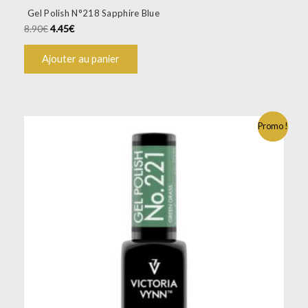
Gel Polish N°218 Sapphire Blue
8.90
€
4.45
€
Ajouter au panier
Promo !