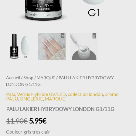
Accueil
/
Shop
/
MARQUE
/ PALU LAKIER HYBRYDOWY
LONDON G1/11G
Palu
,
Vernis Hybride UV/LED
,
collection london
,
promo
PALU
,
ONGLERIE
,
MARQUE
PALU LAKIER HYBRYDOWY LONDON G1/11G
11.90
€
5.95
€
Couleur gris très clair