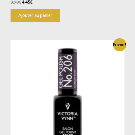
8.90
€
4.45
€
Ajouter au panier
Promo !