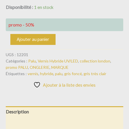
Disponibilité :
1 en stock
promo - 50%
Ajouter au panier
UGS :
12201
Catégories :
Palu
,
Vernis Hybride UV/LED
,
collection london
,
promo PALU
,
ONGLERIE
,
MARQUE
Étiquettes :
vernis
,
hybride
,
palu
,
gris foncé
,
gris très clair
Ajouter à la liste des envies
Description
Informations complémentaires