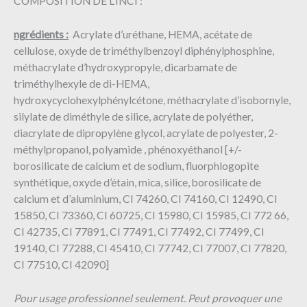
COMPOSITION DE L’INCI :
ngrédients :
Acrylate d’uréthane, HEMA, acétate de
cellulose, oxyde de triméthylbenzoyl diphénylphosphine,
méthacrylate d’hydroxypropyle, dicarbamate de
triméthylhexyle de di-HEMA,
hydroxycyclohexylphénylcétone, méthacrylate d’isobornyle,
silylate de diméthyle de silice, acrylate de polyéther,
diacrylate de dipropylène glycol, acrylate de polyester, 2-
méthylpropanol, polyamide , phénoxyéthanol [+/-
borosilicate de calcium et de sodium, fluorphlogopite
synthétique, oxyde d’étain, mica, silice, borosilicate de
calcium et d’aluminium, CI 74260, CI 74160, CI 12490, CI
15850, CI 73360, CI 60725, CI 15980, CI 15985, CI 772 66,
CI 42735, CI 77891, CI 77491, CI 77492, CI 77499, CI
19140, CI 77288, CI 45410, CI 77742, CI 77007, CI 77820,
CI 77510, CI 42090]
Pour usage professionnel seulement. Peut provoquer une