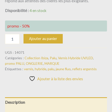
répond aux attentes des clients les plus exigeants.
Disponibilité :
4 en stock
promo - 50%
Ajouter au panier
UGS :
14071
Catégories :
Collection Ibiza
,
Palu
,
Vernis Hybride UV/LED
,
promo PALU
,
ONGLERIE
,
MARQUE
Étiquettes :
vernis
,
hybride
,
palu
,
jaune fluo
,
reflets ergentés
Ajouter à la liste des envies
Description