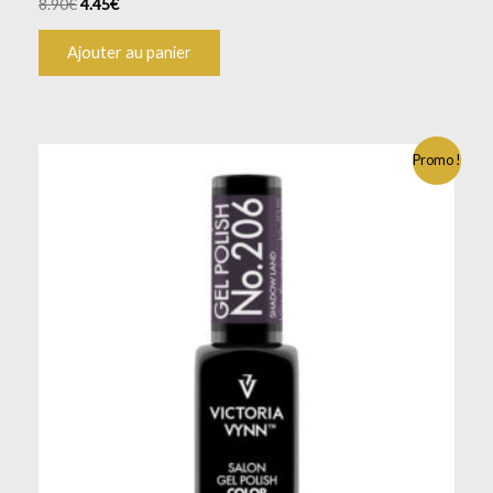
8.90
€
4.45
€
Ajouter au panier
Promo !