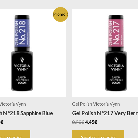
Promo !
 Victoria Vynn
Gel Polish Victoria Vynn
sh N°218 Sapphire Blue
Gel Polish N°217 Very Berr
5
€
8.90
€
4.45
€
r au panier
Ajouter au panier