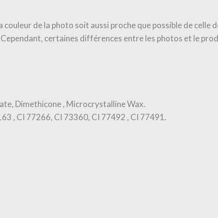
couleur de la photo soit aussi proche que possible de celle de
t. Cependant, certaines différences entre les photos et le prod
ate, Dimethicone , Microcrystalline Wax.
63 , CI 77266, CI 73360, CI 77492 , CI 77491.