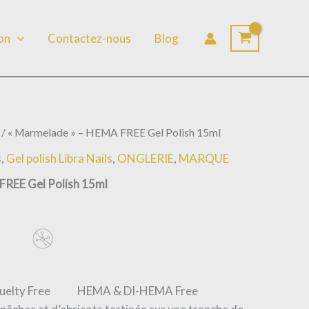
lon
Contactez-nous
Blog
/ « Marmelade » – HEMA FREE Gel Polish 15ml
s
,
Gel polish Libra Nails
,
ONGLERIE
,
MARQUE
FREE Gel Polish 15ml
uelty Free HEMA & DI-HEMA Free