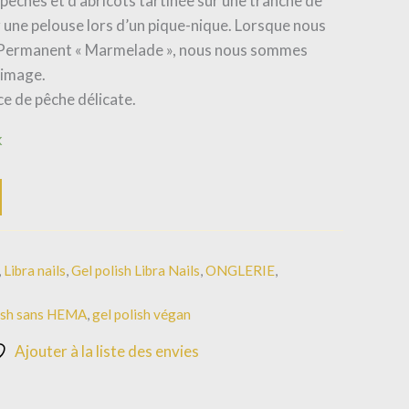
pêches et d’abricots tartinée sur une tranche de
r une pelouse lors d’un pique-nique. Lorsque nous
i-Permanent « Marmelade », nous nous sommes
 image.
ce de pêche délicate.
k
,
Libra nails
,
Gel polish Libra Nails
,
ONGLERIE
,
lish sans HEMA
,
gel polish végan
Ajouter à la liste des envies