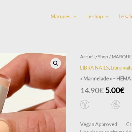
Marques
Le shop
Le sa
quantité
Accueil
/
Shop
/
MARQUE
de
LIBRA NAILS
,
Libra nail
"Marmelade"
-
« Marmelade » – HEMA 
HEMA
FREE
14.90
€
5.00
€
Gel
Polish
15ml
Vegan Approved Cr