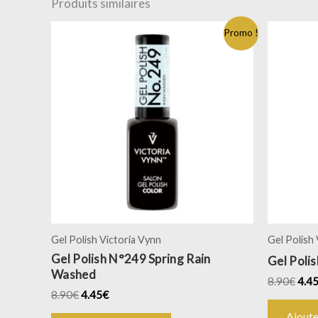
Produits similaires
Promo !
Gel Polish Victoria Vynn
Gel Polish
Gel Polish N°249 Spring Rain
Gel Poli
Washed
8.90
€
4.4
8.90
€
4.45
€
Ajoute