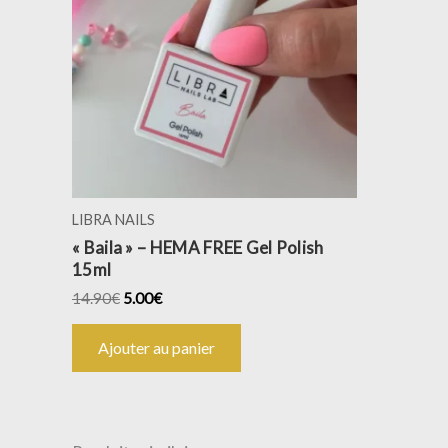
LIBRA NAILS
« Baila » – HEMA FREE Gel Polish
15ml
14.90
€
5.00
€
Ajouter au panier