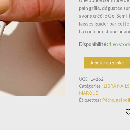
Une douce confiture de 
pain grillé, dégustée su
avons créé le Gel Sem
laissés guider par cette
La couleur est une nuan
Disponibilité :
1 en stoc
Ajouter au panier
UGS :
14162
Catégories :
LIBRA NAILS
MARQUE
Étiquettes :
Pêche
,
gel po