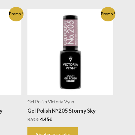
Promo !
Promo !
Gel Polish Victoria Vynn
y
Gel Polish N°205 Stormy Sky
8.90
€
4.45
€
Ajouter au panier