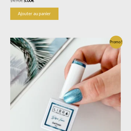
14.90
€
5.00
€
Ajouter au panier
Promo !