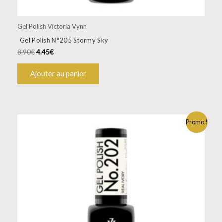
Gel Polish Victoria Vynn
Gel Polish N°205 Stormy Sky
8.90
€
4.45
€
Ajouter au panier
Promo !