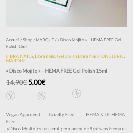
Accueil
/
Shop
/
MARQUE
/ « Disco Mojito » – HEMA FREE Gel
Polish 15ml
LIBRA NAILS
,
Libra nails
,
Gel polish Libra Nails
,
ONGLERIE
,
MARQUE
« Disco Mojito » – HEMA FREE Gel Polish 15ml
14.90
€
5.00
€
Vegan Approved Cruelty Free HEMA & DI-HEMA
Free
»Disco Mojito’ est un semi-permanent de 8 ml sans Hema et