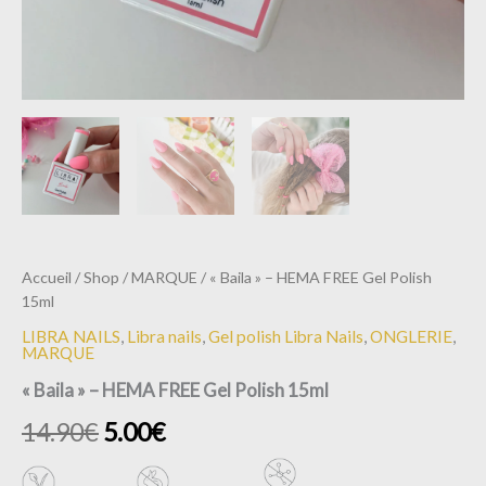
Accueil
/
Shop
/
MARQUE
/ « Baila » – HEMA FREE Gel Polish
15ml
LIBRA NAILS
,
Libra nails
,
Gel polish Libra Nails
,
ONGLERIE
,
MARQUE
« Baila » – HEMA FREE Gel Polish 15ml
14.90
€
5.00
€