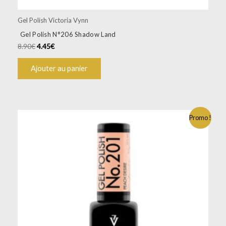
Gel Polish Victoria Vynn
Gel Polish N°206 Shadow Land
8.90
€
4.45
€
Ajouter au panier
Promo !