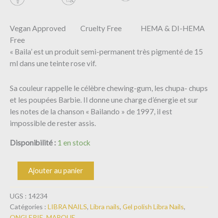
Vegan Approved Cruelty Free HEMA & DI-HEMA
Free
« Baila’ est un produit semi-permanent très pigmenté de 15
ml dans une teinte rose vif.
Sa couleur rappelle le célèbre chewing-gum, les chupa- chups
et les poupées Barbie. Il donne une charge d’énergie et sur
les notes de la chanson « Bailando » de 1997, il est
impossible de rester assis.
Disponibilité :
1 en stock
Ajouter au panier
UGS :
14234
Catégories :
LIBRA NAILS
,
Libra nails
,
Gel polish Libra Nails
,
ONGLERIE
,
MARQUE