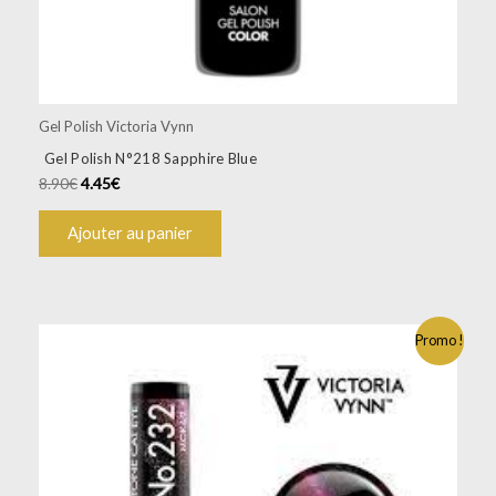
Gel Polish Victoria Vynn
Gel Polish N°218 Sapphire Blue
8.90
€
4.45
€
Ajouter au panier
Promo !