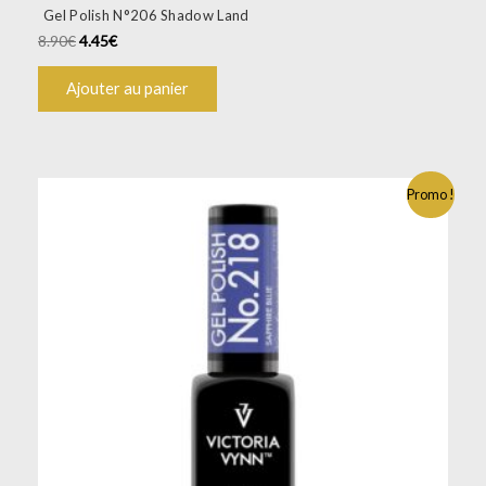
Gel Polish N°206 Shadow Land
8.90
€
4.45
€
Ajouter au panier
Promo !