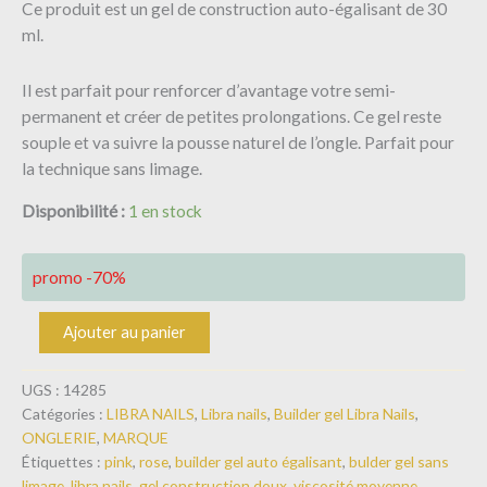
Ce produit est un gel de construction auto-égalisant de 30
ml.
Il est parfait pour renforcer d’avantage votre semi-
permanent et créer de petites prolongations. Ce gel reste
souple et va suivre la pousse naturel de l’ongle. Parfait pour
la technique sans limage.
Disponibilité :
1 en stock
promo -70%
Ajouter au panier
UGS :
14285
Catégories :
LIBRA NAILS
,
Libra nails
,
Builder gel Libra Nails
,
ONGLERIE
,
MARQUE
Étiquettes :
pink
,
rose
,
builder gel auto égalisant
,
bulder gel sans
limage
,
libra nails
,
gel construction doux
,
viscosité moyenne