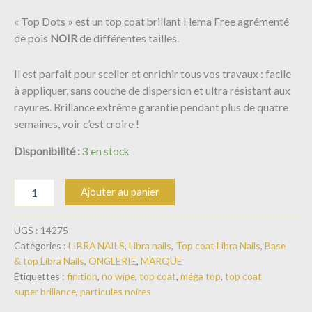
« Top Dots » est un top coat brillant Hema Free agrémenté
de pois
NOIR
de différentes tailles.
Il est parfait pour sceller et enrichir tous vos travaux : facile
à appliquer, sans couche de dispersion et ultra résistant aux
rayures. Brillance extrême garantie pendant plus de quatre
semaines, voir c’est croire !
Disponibilité :
3 en stock
Ajouter au panier
UGS :
14275
Catégories :
LIBRA NAILS
,
Libra nails
,
Top coat Libra Nails
,
Base
& top Libra Nails
,
ONGLERIE
,
MARQUE
Étiquettes :
finition
,
no wipe
,
top coat
,
méga top
,
top coat
super brillance
,
particules noires