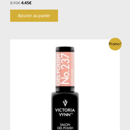
8.90
€
4.45
€
Ajouter au panier
Promo !