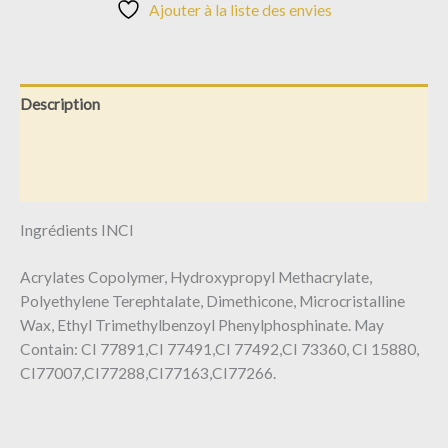
Ajouter à la liste des envies
Description
Informations complémentaires
Avis (0)
Ingrédients INCI
Acrylates Copolymer, Hydroxypropyl Methacrylate,
Polyethylene Terephtalate, Dimethicone, Microcristalline
Wax, Ethyl Trimethylbenzoyl Phenylphosphinate. May
Contain: CI 77891,CI 77491,CI 77492,CI 73360, CI 15880,
CI77007,CI77288,CI77163,CI77266.