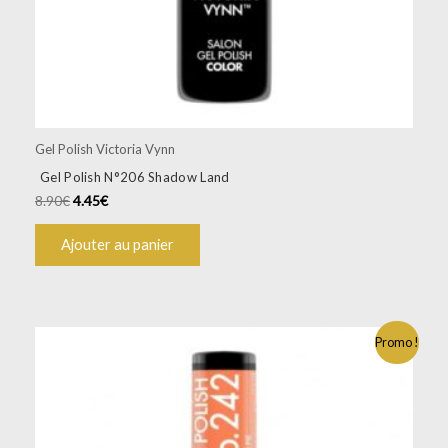
Gel Polish Victoria Vynn
Gel Polish N°206 Shadow Land
8.90
€
4.45
€
Ajouter au panier
Promo !